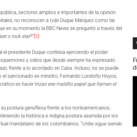
epública, sectores amplios e importantes de la opinión
pitales, no reconocen a Iván Duque Márquez como tal.
 que en su momento la BBC News se preguntó a través del
et o rock star
?”
[3]
 el presidente Duque continúa ejerciendo el poder
F
 resquemores y odios que desde siempre ha expresado
d
ún, frente a lo acordado en Cuba. Incluso, no se puede
to el sancionado ex ministro, Fernando Londoño Hoyos,
R
crático es hacer trizas ese maldito papel que llaman el
d
v
 postura genuflexa frente a los norteamericanos,
eniendo la histórica e indigna postura asumida por los
tual mandatario de los colombianos, “
Uribe sigue siendo