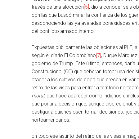
través de una alocución
[5]
, dio a conocer seis o
con las que buscó minar la confianza de los guerri
desconociendo las ya avaladas conexidades entre 
del conflicto armado interno.
Expuestas públicamente las objeciones al PLE, a
según el diario El Colombiano
[7]
, Duque Márquez 
gobierno de Trump. Este último, entonces, daría u
Constitucional (CC) que deberán tomar una decisió
atacar a los cultivos de coca que crecen en varia
retiro de las visas para entrar a territorio norte
moral
, que hace aparecer como indignos e incl
que por una decisión que, aunque discrecional, v
castigar a quienes osen tomar decisiones, judici
norteamericanos.
En todo ese asunto del retiro de las visas a magi