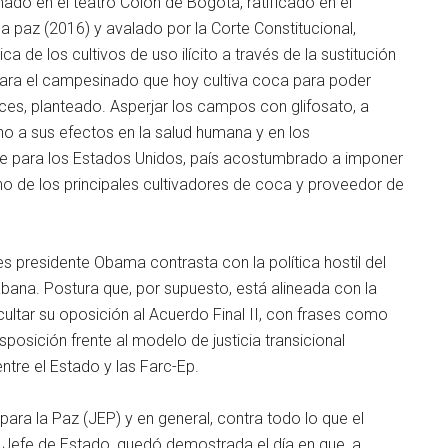
mado en el teatro Colón de Bogotá, ratificado en el
 paz (2016) y avalado por la Corte Constitucional,
 de los cultivos de uso ilícito a través de la sustitución
 para el campesinado que hoy cultiva coca para poder
onces, planteado. Asperjar los campos con glifosato, a
rno a sus efectos en la salud humana y en los
e para los Estados Unidos, país acostumbrado a imponer
no de los principales cultivadores de coca y proveedor de
s presidente Obama contrasta con la política hostil del
bana. Postura que, por supuesto, está alineada con la
ltar su oposición al Acuerdo Final II, con frases como
ndisposición frente al modelo de justicia transicional
ntre el Estado y las Farc-Ep.
para la Paz (JEP) y en general, contra todo lo que el
o Jefe de Estado, quedó demostrada el día en que, a