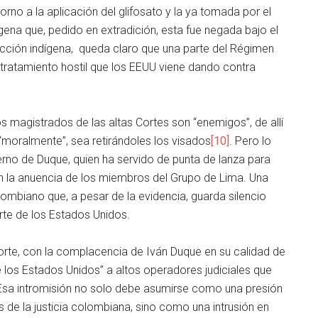
rno a la aplicación del glifosato y la ya tomada por el
gena que, pedido en extradición, esta fue negada bajo el
sdicción indígena, queda claro que una parte del Régimen
 tratamiento hostil que los EEUU viene dando contra
os magistrados de las altas Cortes son “enemigos”, de allí
“moralmente”, sea retirándoles los visados
[10]
. Pero lo
erno de Duque, quien ha servido de punta de lanza para
on la anuencia de los miembros del Grupo de Lima. Una
ombiano que, a pesar de la evidencia, guarda silencio
arte de los Estados Unidos.
norte, con la complacencia de Iván Duque en su calidad de
 los Estados Unidos” a altos operadores judiciales que
 Esa intromisión no solo debe asumirse como una presión
de la justicia colombiana, sino como una intrusión en