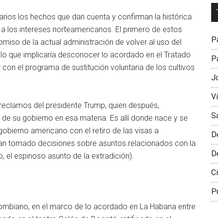
Dr
arios los hechos que dan cuenta y confirman la histórica
L
a los intereses norteamericanos. El primero de estos
M
Pa
omiso de la actual administración de volver al uso del
to, lo que implicaría desconocer lo acordado en el Tratado
Pa
con el programa de sustitución voluntaria de los cultivos
J
V
 reclamos del presidente Trump, quien después,
S
de su gobierno en esa materia. Es allí donde nace y se
 gobierno americano con el retiro de las visas a
D
han tomado decisiones sobre asuntos relacionados con la
D
o, el espinoso asunto de la extradición).
Ci
P
ombiano, en el marco de lo acordado en La Habana entre