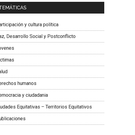
a. Carolina Corcho Mejía,
Presidenta Corporación
TEMÁTICAS
atinoamericana Sur, Vicepresidenta Federación
édica Colombiana
rticipación y cultura política
z, Desarrollo Social y Postconflicto
ovenes
ictimas
alud
erechos humanos
emocracia y ciudadania
udades Equitativas – Territorios Equitativos
ublicaciones