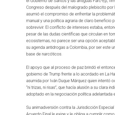
el Gobierno de Santos y las antiguas Farc-Ep, fir
Congreso después del malogrado plebiscito por la
asumió el compromiso de enfrentar la problemática
manual y una política agraria de claro beneficio
sobrevivir. El conflicto de intereses estaba, ent
pesar de las dudas científicas que circulan en to
ecosistemas, no parece ser una opción aceptabl
su agenda antidrogas a Colombia, por ser este u
base de narcóticos.
El apoyo que al proceso de paz brindó el entonce
gobierno de Trump frente a lo acordado en La Ha
asumida por Iván Duque Márquez quien intentó ocu
“ni trizas, ni risas”, que hacía alusión a su clara i
adoptado en la negociación política adelantada e
Su animadversión contra la Jurisdicción Especial 
Acuerdo Final le exige y le obliga a cumplir com