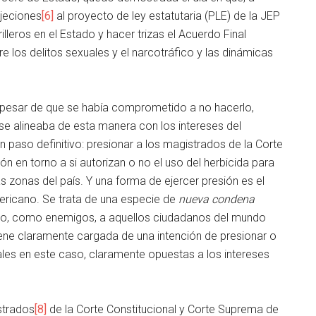
bjeciones
[6]
al proyecto de ley estatutaria (PLE) de la JEP
lleros en el Estado y hacer trizas el Acuerdo Final
los delitos sexuales y el narcotráfico y las dinámicas
 pesar de que se había comprometido a no hacerlo,
se alineaba de esta manera con los intereses del
n paso definitivo: presionar a los magistrados de la Corte
n en torno a si autorizan o no el uso del herbicida para
s zonas del país. Y una forma de ejercer presión es el
americano. Se trata de una especie de
nueva condena
uso, como enemigos, a aquellos ciudadanos del mundo
iene claramente cargada de una intención de presionar o
ales en este caso, claramente opuestas a los intereses
strados
[8]
de la Corte Constitucional y Corte Suprema de