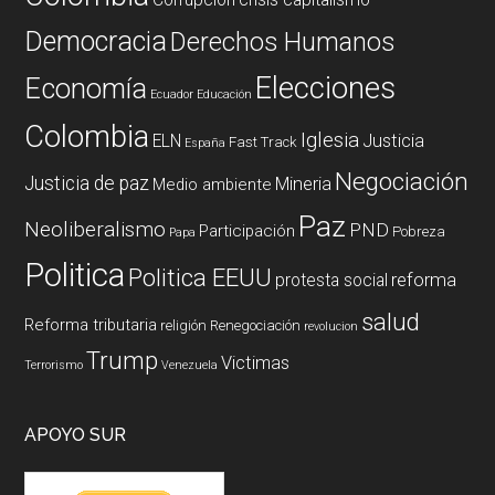
Democracia
Derechos Humanos
Elecciones
Economía
Ecuador
Educación
Colombia
Iglesia
ELN
Justicia
Fast Track
España
Negociación
Justicia de paz
Mineria
Medio ambiente
Paz
Neoliberalismo
PND
Participación
Pobreza
Papa
Politica
Politica EEUU
reforma
protesta social
salud
Reforma tributaria
religión
Renegociación
revolucion
Trump
Victimas
Terrorismo
Venezuela
APOYO SUR