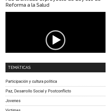
Reforma a la Salud
Reproductor
de
vídeo
00:00
01:04
TEMÁTICAS
Dra. Carolina Corcho Mejía,
Presidenta Corporación
Latinoamericana Sur, Vicepresidenta Federación Médica
Participación y cultura política
Colombiana
Paz, Desarrollo Social y Postconflicto
Jovenes
Victimas