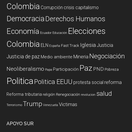
Colombia
Corrupción
crisis capitalismo
Democracia
Derechos Humanos
Elecciones
Economía
Ecuador
Educación
Colombia
Iglesia
ELN
Justicia
Fast Track
España
Negociación
Justicia de paz
Mineria
Medio ambiente
Paz
Neoliberalismo
PND
Participación
Pobreza
Papa
Politica
Politica EEUU
reforma
protesta social
salud
Reforma tributaria
religión
Renegociación
revolucion
Trump
Victimas
Terrorismo
Venezuela
APOYO SUR