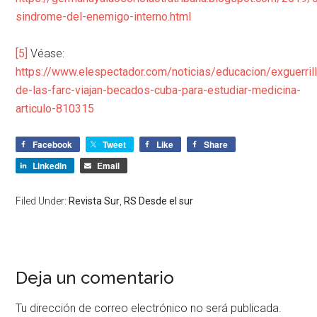
sindrome-del-enemigo-interno.html
[5]
Véase:
https://www.elespectador.com/noticias/educacion/exguerril
de-las-farc-viajan-becados-cuba-para-estudiar-medicina-
articulo-810315
Facebook
Tweet
Like
Share
LinkedIn
Email
Filed Under:
Revista Sur
,
RS Desde el sur
Deja un comentario
Tu dirección de correo electrónico no será publicada.