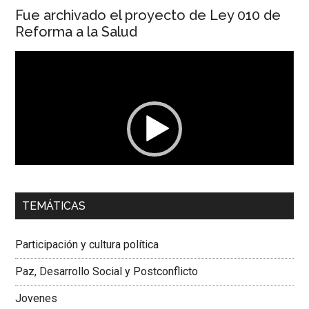
Fue archivado el proyecto de Ley 010 de
Reforma a la Salud
Reproductor
de
vídeo
00:00
01:04
TEMÁTICAS
Dra. Carolina Corcho Mejía,
Presidenta Corporación
Latinoamericana Sur, Vicepresidenta Federación Médica
Participación y cultura política
Colombiana
Paz, Desarrollo Social y Postconflicto
Jovenes