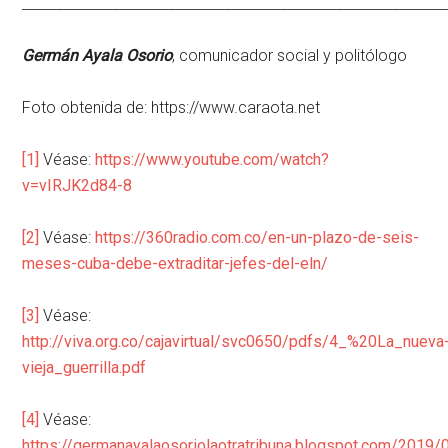
____________________________________________________________
Germán Ayala Osorio
, comunicador social y politólogo
Foto obtenida de: https://www.caraota.net
[1]
Véase:
https://www.youtube.com/watch?
v=vIRJK2d84-8
[2]
Véase:
https://360radio.com.co/en-un-plazo-de-seis-
meses-cuba-debe-extraditar-jefes-del-eln/
[3]
Véase:
http://viva.org.co/cajavirtual/svc0650/pdfs/4_%20La_nueva
vieja_guerrilla.pdf
[4]
Véase:
https://germanayalaosoriolaotratribuna.blogspot.com/2019/