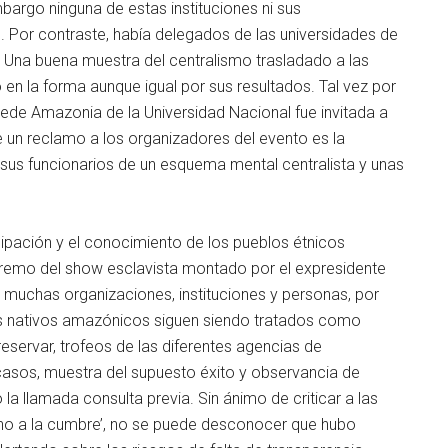
embargo ninguna de estas instituciones ni sus
s. Por contraste, había delegados de las universidades de
: Una buena muestra del centralismo trasladado a las
 en la forma aunque igual por sus resultados. Tal vez por
a sede Amazonia de la Universidad Nacional fue invitada a
e un reclamo a los organizadores del evento es la
 y sus funcionarios de un esquema mental centralista y unas
cipación y el conocimiento de los pueblos étnicos
extremo del show esclavista montado por el expresidente
 muchas organizaciones, instituciones y personas, por
s nativos amazónicos siguen siendo tratados como
eservar, trofeos de las diferentes agencias de
 casos, muestra del supuesto éxito y observancia de
 la llamada consulta previa. Sin ánimo de criticar a las
mino a la cumbre’, no se puede desconocer que hubo