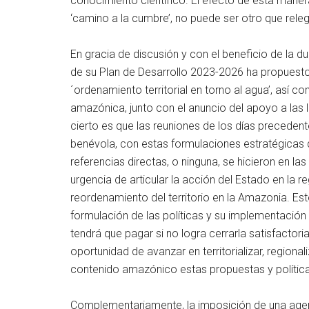
conocimiento científico. El efecto de esta manera
‘camino a la cumbre’, no puede ser otro que relega
En gracia de discusión y con el beneficio de la 
de su Plan de Desarrollo 2023-2026 ha propuesto,
´ordenamiento territorial en torno al agua’, así
amazónica, junto con el anuncio del apoyo a las 
cierto es que las reuniones de los días precedent
benévola, con estas formulaciones estratégicas 
referencias directas, o ninguna, se hicieron en las
urgencia de articular la acción del Estado en la r
reordenamiento del territorio en la Amazonia. Est
formulación de las políticas y su implementación 
tendrá que pagar si no logra cerrarla satisfacto
oportunidad de avanzar en territorializar, regionaliz
contenido amazónico estas propuestas y polític
Complementariamente, la imposición de una agen