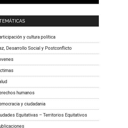
00:00
01:04
a. Carolina Corcho Mejía,
Presidenta Corporación
TEMÁTICAS
atinoamericana Sur, Vicepresidenta Federación
édica Colombiana
rticipación y cultura política
z, Desarrollo Social y Postconflicto
ovenes
ictimas
alud
erechos humanos
emocracia y ciudadania
udades Equitativas – Territorios Equitativos
ublicaciones