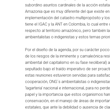
subordino asuntos cardinales de la acción estatal
Amazonia que es muy diferente del que existe en el
implementación del catastro multipropósito y los
tiene el IGAC y la ANT en Colombia, lo cual entre
respecto al territorio amazónico, pero también la
ambientalistas o indigenistas y estos temas priori
Por el diseño de la agenda, por su carácter poco 
de los riesgos de la inminente y camaleónica resi
ambiental del capitalismo en su fase neoliberal) 
sepultado bajo el traído imperativo de ser proacti
estas reuniones estuvieron servidas para satisfa
cooperación, ONG´s ambientalistas o indigenista
‘lagarteria’ nacional e internacional, para no perd
papel y la importancia que estos organismos han 
conservación, en el manejo de áreas de importan
estatales, que ante la debilidad o ausencia de clara