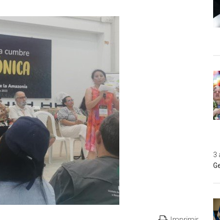
3 
Ge
Imprimir