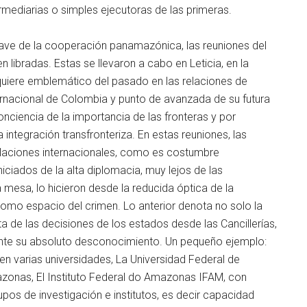
rmediarias o simples ejecutoras de las primeras.
e clave de la cooperación panamazónica, las reuniones del
libradas. Estas se llevaron a cabo en Leticia, en la
se quiere emblemático del pasado en las relaciones de
ternacional de Colombia y punto de avanzada de su futura
onciencia de la importancia de las fronteras y por
ntegración transfronteriza. En estas reuniones, las
elaciones internacionales, como es costumbre
niciados de la alta diplomacia, muy lejos de las
 mesa, lo hicieron desde la reducida óptica de la
 como espacio del crimen. Lo anterior denota no solo la
ta de las decisiones de los estados desde las Cancillerías,
mente su absoluto desconocimiento. Un pequeño ejemplo:
ten varias universidades, La Universidad Federal de
onas, El Instituto Federal do Amazonas IFAM, con
pos de investigación e institutos, es decir capacidad