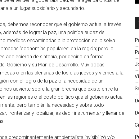
 de entender la gobernabilidad, en la agenda oficial del
rla a un lugar subsidiario y secundario.
Dr
duda, debemos reconocer que el gobierno actual a través
L
 además de lograr la paz, una política audaz de
M
Pa
 como medidas encaminadas a la protección de la selva
llamadas ‘economías populares’ en la región; pero lo
Pa
es adolecieron de sintonía, por decirlo en forma
J
del Gobierno y su Plan de Desarrollo. Muy pocas
 mesas o en las plenarias de los días jueves y viernes a la
V
egión con el logro de la paz o la necesidad de un
S
o nos advierte sobre la gran brecha que existe entre la
en las regiones o el costo político que el gobierno actual
D
riamente, pero también la necesidad y sobre todo
D
ar, fronterizar y localizar, es decir instrumentar y llenar de
as.
Ci
P
da predominantemente ambientalista invisibilizó y/o