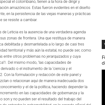
pecial el colombiano, tienen a la hora de dirigir y
blación amazónicos. Estas fueron evidentes en el diseño
te, en la persistencia de las viejas maneras y prácticas
e se resiste a cambiar.
s de Leticia es la ausencia de una verdadera agenda
a sus zonas de frontera. Una que restituya de manera
a debilitada y desmantelada a lo largo de casi tres
dad territorial y más aún la estatal, no puede ser, como
s entre otros problemas no jerarquizados y cuya
F
d
ica’1. Del mismo modo, ‘las capacidades de
derivado o el instrumento de la ‘ciencia y el
R
2. Con la formulación y redacción de este panel y
d
mezclan o relacionan aquí de manera inadecuada dos
v
conocimiento y el de la política, haciendo depender la
l incremento en las capacidades de gobernanza y la
no son y no pueden ser el resultado del trabajo del