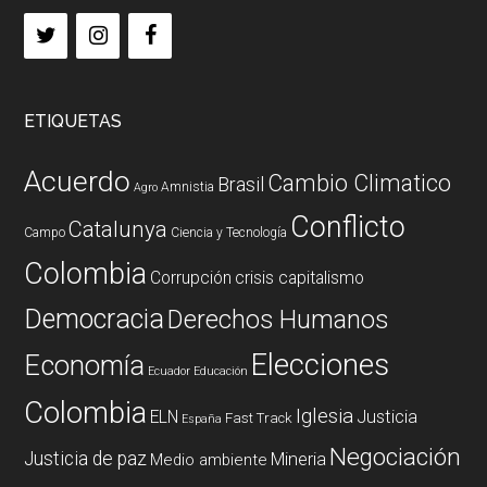
ETIQUETAS
Acuerdo
Cambio Climatico
Brasil
Amnistia
Agro
Conflicto
Catalunya
Campo
Ciencia y Tecnología
Colombia
Corrupción
crisis capitalismo
Democracia
Derechos Humanos
Elecciones
Economía
Ecuador
Educación
Colombia
Iglesia
ELN
Justicia
Fast Track
España
Negociación
Justicia de paz
Mineria
Medio ambiente