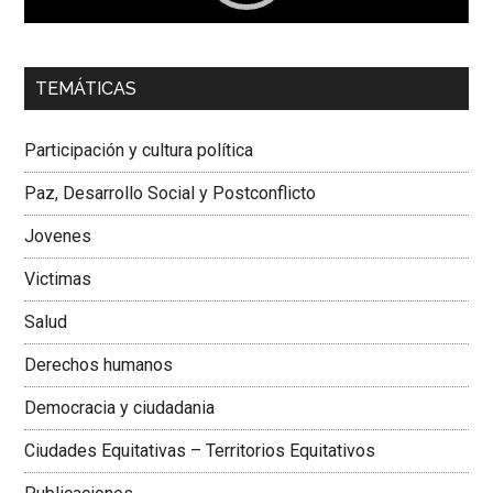
00:00
01:04
TEMÁTICAS
Dra. Carolina Corcho Mejía,
Presidenta Corporación
Latinoamericana Sur, Vicepresidenta Federación Médica
Participación y cultura política
Colombiana
Paz, Desarrollo Social y Postconflicto
Jovenes
Victimas
Salud
Derechos humanos
Democracia y ciudadania
Ciudades Equitativas – Territorios Equitativos