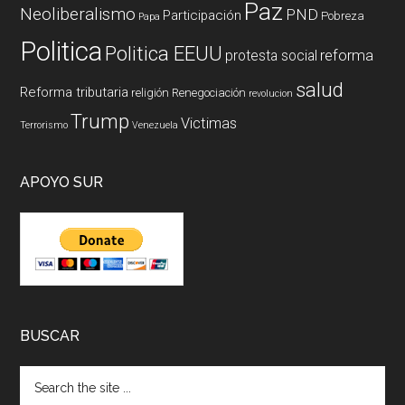
Paz
Neoliberalismo
PND
Participación
Pobreza
Papa
Politica
Politica EEUU
reforma
protesta social
salud
Reforma tributaria
religión
Renegociación
revolucion
Trump
Victimas
Terrorismo
Venezuela
APOYO SUR
BUSCAR