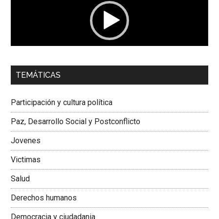
00:00
01:04
TEMÁTICAS
Dra. Carolina Corcho Mejía,
Presidenta Corporación
Latinoamericana Sur, Vicepresidenta Federación Médica
Participación y cultura política
Colombiana
Paz, Desarrollo Social y Postconflicto
Jovenes
Victimas
Salud
Derechos humanos
Democracia y ciudadania