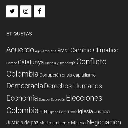
ETIQUETAS
Acuerdo
Cambio Climatico
Brasil
Amnistia
Agro
Conflicto
Catalunya
Campo
Ciencia y Tecnología
Colombia
Corrupción
crisis capitalismo
Democracia
Derechos Humanos
Elecciones
Economía
Ecuador
Educación
Colombia
Iglesia
ELN
Justicia
Fast Track
España
Negociación
Justicia de paz
Mineria
Medio ambiente