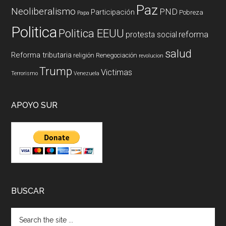
Paz
Neoliberalismo
PND
Participación
Pobreza
Papa
Politica
Politica EEUU
reforma
protesta social
salud
Reforma tributaria
religión
Renegociación
revolucion
Trump
Victimas
Terrorismo
Venezuela
APOYO SUR
BUSCAR