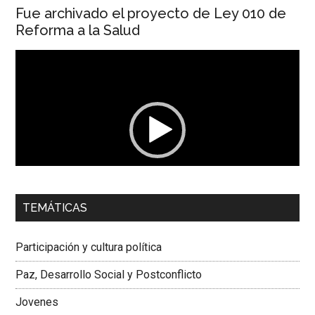
Fue archivado el proyecto de Ley 010 de
Reforma a la Salud
Reproductor
de
vídeo
00:00
01:04
TEMÁTICAS
Dra. Carolina Corcho Mejía,
Presidenta Corporación
Latinoamericana Sur, Vicepresidenta Federación Médica
Participación y cultura política
Colombiana
Paz, Desarrollo Social y Postconflicto
Jovenes