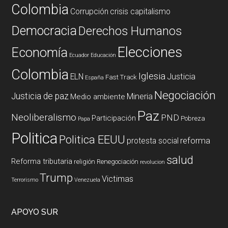
Colombia
Corrupción
crisis capitalismo
Democracia
Derechos Humanos
Elecciones
Economía
Ecuador
Educación
Colombia
Iglesia
ELN
Justicia
Fast Track
España
Negociación
Justicia de paz
Mineria
Medio ambiente
Paz
Neoliberalismo
PND
Participación
Pobreza
Papa
Politica
Politica EEUU
reforma
protesta social
salud
Reforma tributaria
religión
Renegociación
revolucion
Trump
Victimas
Terrorismo
Venezuela
APOYO SUR