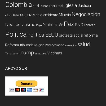
Colombia
Iglesia
ELN
Justicia
Fast Track
España
Negociación
Justicia de paz
Mineria
Medio ambiente
Paz
Neoliberalismo
PND
Participación
Pobreza
Papa
Politica
Politica EEUU
reforma
protesta social
salud
Reforma tributaria
religión
Renegociación
revolucion
Trump
Victimas
Terrorismo
Venezuela
APOYO SUR