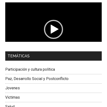
Reproductor
de
vídeo
00:00
01:04
TEMÁTICAS
Dra. Carolina Corcho Mejía,
Presidenta Corporación
Latinoamericana Sur, Vicepresidenta Federación Médica
Participación y cultura política
Colombiana
Paz, Desarrollo Social y Postconflicto
Jovenes
Victimas
Salud