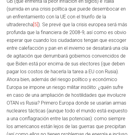
GB (que enfrenta la peor inflación en siglos) e Italia
(sumida en una crisis política que puede desembocar en
un enfrentamiento con la UE con el triunfo de la
ultraderecha
[5]
). Se prevé que la crisis europea será más
profunda que la financiera de 2008-9; así como es obvio
esperar que cuando los ciudadanos tengan que escoger
entre calefacción y pan en el invierno se desatará una ola
de agitación que derrumbará gobiernos convencidos de
que Biden está por encima de sus electores (que deben
pagar los costos de hacerla la tarea a EU con Rusia).
Ahora bien, además del riesgo político y económico
Europa se impone un riesgo militar insólito: ¿quién sufre
en caso de una ampliación de hostilidades que involucre
OTAN vs Rusia? Primero Europa donde se usarían armas
nucleares tácticas (aunque todo el mundo está expuesto
a una conflagración entre las potencias): como siempre
los americanos están lejos de las guerras que precipitan
(así como ellos no tienen problemas de energía e incluso