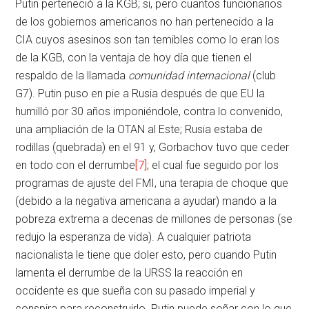
Putin perteneció a la KGB; si, pero cuantos funcionarios
de los gobiernos americanos no han pertenecido a la
CIA cuyos asesinos son tan temibles como lo eran los
de la KGB, con la ventaja de hoy día que tienen el
respaldo de la llamada
comunidad internacional
(club
G7). Putin puso en pie a Rusia después de que EU la
humilló por 30 años imponiéndole, contra lo convenido,
una ampliación de la OTAN al Este; Rusia estaba de
rodillas (quebrada) en el 91 y, Gorbachov tuvo que ceder
en todo con el derrumbe
[7]
; el cual fue seguido por los
programas de ajuste del FMI, una terapia de choque que
(debido a la negativa americana a ayudar) mando a la
pobreza extrema a decenas de millones de personas (se
redujo la esperanza de vida). A cualquier patriota
nacionalista le tiene que doler esto, pero cuando Putin
lamenta el derrumbe de la URSS la reacción en
occidente es que sueña con su pasado imperial y
conspira para reconstruirlo. Putin puede soñar con lo que