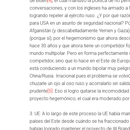
de Biden
[4]
, el cual mantuvo la política de no perm
conversaciones, y con los ingleses ha armado a 
logrando repeler al ejército ruso. ¿Y por qué raz
para USA en un asunto de seguridad nacional? Por 
Afganistán (y descabelladamente Yemen y Gaza),
(porque sí), por el hegemonismo que ahora des
hace 30 años y que ahora tiene un competidor fo
mundo multipolar. Pero en forma perfectamente i
competidor, sino que lo hace en el Este de Europ
está conduciendo a un mundo bipolar muy peligr
China/Rusia. Irracional pues el problema se volv
chuzarle un ojo al oso ruso y acorralarlo sin sal
prudente
[5]
. Eso sí logro quitarse la incomodida
proyecto hegemónico, el cual era moderado por 
3. UE: A lo largo de este proceso la UE había ma
países del Este desde cuándo se ha fraccionado
habían logrado mantener el proyecto de W Brandt