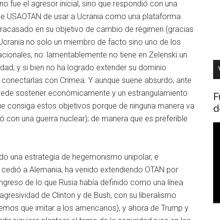
no fue el agresor inicial, sino que respondió con una
n de USAOTAN de usar a Ucrania como una plataforma
r fracasado en su objetivo de cambio de régimen (gracias
crania no solo un miembro de facto sino uno de los
cionales, no: lamentablemente no tiene en Zelenski un
idad; y si bien no ha logrado extender su dominio
conectarlas con Crimea. Y aunque suene absurdo, ante
 puede sostener económicamente y un estrangulamiento
F
ue consiga estos objetivos porque de ninguna manera va
d
con una guerra nuclear); de manera que es preferible
R
d
v
do una estrategia de hegemonismo unipolar, e
cedió a Alemania, ha venido extendiendo OTAN por
ngreso de lo que Rusia había definido como una línea
agresividad de Clinton y de Bush, con su liberalismo
nemos que imitar a los americanos), y ahora de Trump y