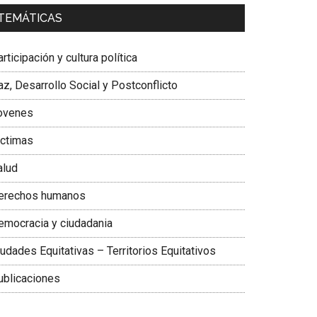
a. Carolina Corcho Mejía,
Presidenta Corporación
TEMÁTICAS
atinoamericana Sur, Vicepresidenta Federación
édica Colombiana
rticipación y cultura política
z, Desarrollo Social y Postconflicto
ovenes
ictimas
alud
erechos humanos
emocracia y ciudadania
udades Equitativas – Territorios Equitativos
ublicaciones