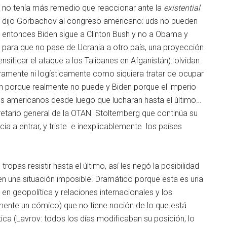
o no tenía más remedio que reaccionar ante la
existential
o dijo Gorbachov al congreso americano: uds no pueden
); entonces Biden sigue a Clinton Bush y no a Obama y
rlo para que no pase de Ucrania a otro país, una proyección
ensificar el ataque a los Talibanes en Afganistán): olvidan
ramente ni logísticamente como siquiera tratar de ocupar
in porque realmente no puede y Biden porque el imperio
os americanos desde luego que lucharan hasta el último…
cretario general de la OTAN Stoltemberg que continúa su
ecia a entrar, y triste e inexplicablemente los países
ropas resistir hasta el último, así les negó la posibilidad
en una situación imposible. Dramático porque esta es una
 en geopolítica y relaciones internacionales y los
mente un cómico) que no tiene noción de lo que está
ca (Lavrov: todos los días modificaban su posición, lo