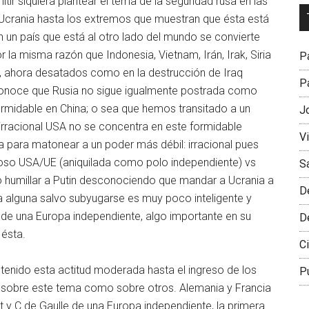
itir siquiera plantear el tema de la seguridad rusa en las
Dr
Ucrania hasta los extremos que muestran que ésta está
L
ón un país que está al otro lado del mundo se convierte
M
la misma razón que Indonesia, Vietnam, Irán, Irak, Siria
Pa
 ahora desatados como en la destrucción de Iraq
Pa
conoce que Rusia no sigue igualmente postrada como
rmidable en China; o sea que hemos transitado a un
J
rracional USA no se concentra en este formidable
V
a para matonear a un poder más débil: irracional pues
oso USA/UE (aniquilada como polo independiente) vs
S
ió humillar a Putin desconociendo que mandar a Ucrania a
D
ida alguna salvo subyugarse es muy poco inteligente y
d de una Europa independiente, algo importante en su
D
ésta.
Ci
ntenido esta actitud moderada hasta el ingreso de los
P
 sobre este tema como sobre otros. Alemania y Francia
 y C de Gaulle de una Europa independiente, la primera