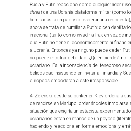
Rusia y Putin reacciono como cualquier líder rus
threat
de una Ucrania plataforma militar (como l
humillar así a un país y no esperar una respuesta
ahora se trata de humillar a Putin; dicen debilita
irracional (tanto como invadir a Irak en vez de int
que Putin no tiene ni económicamente ni financie
a Ucrania. Entonces ya ninguno puede ceder, Put
no puede mostrar debilidad. ¿Quién pierde? no l
ucraniano. Es la inconsciencia del tenebroso se
belicosidad insistiendo en invitar a Finlandia y Su
europeos empoderan a este irresponsable.
4. Zelenski: desde su bunker en Kiev ordena a sus t
de rendirse en Mariupol ordenándoles inmolarse 
situación que exigiría un estadista experimentado
ucranianos están en manos de un payaso (literal
haciendo y reacciona en forma emocional y erráti