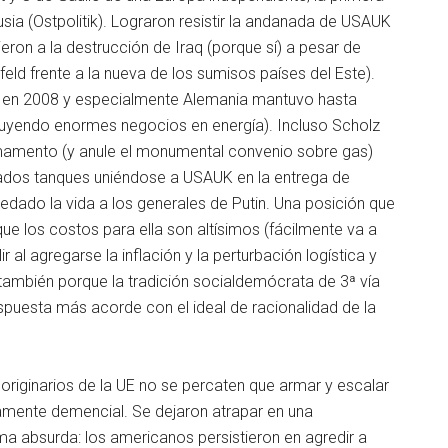
sia (Ostpolitik). Lograron resistir la andanada de USAUK
eron a la destrucción de Iraq (porque sí) a pesar de
eld frente a la nueva de los sumisos países del Este).
ia en 2008 y especialmente Alemania mantuvo hasta
cluyendo enormes negocios en energía). Incluso Scholz
armamento (y anule el monumental convenio sobre gas)
icados tanques uniéndose a USAUK en la entrega de
dado la vida a los generales de Putin. Una posición que
ue los costos para ella son altísimos (fácilmente va a
r al agregarse la inflación y la perturbación logística y
 también porque la tradición socialdemócrata de 3ª vía
espuesta más acorde con el ideal de racionalidad de la
riginarios de la UE no se percaten que armar y escalar
mente demencial. Se dejaron atrapar en una
ma absurda: los americanos persistieron en agredir a