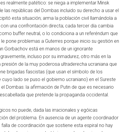
, es realmente patético: se niega a implementar Minsk
de las repúblicas del Dombas incluido su derecho a usar el
cipitó esta situación; arma la población civil llamándola a
rra con una confrontación directa; cada tercer día cambia
 como buffer neutral, o lo condiciona a un referéndum que
; le pone problemas a Guterres porque inicio su gestión en
a un Gorbachov está en manos de un ignorante
gravemente, incluso por su inmadurez, otro más en la
 presión de la muy poderosa ultraderecha ucraniana que
iene brigadas fascistas (que usan el símbolo de los
 cuyo lado se puso el gobierno ucraniano) en el Sureste
 el Dombas: la afirmación de Putin de que es necesario
descabellada que pretende la propaganda occidental.
gicos no puede, dada las irracionales y egóicas
ación del problema. En ausencia de un agente coordinador
 falla de coordinación que sostiene esta espiral no hay