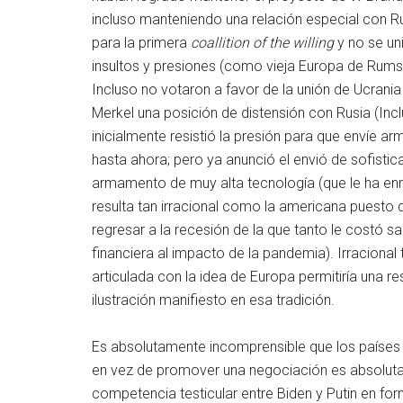
incluso manteniendo una relación especial con Ru
para la primera
coallition of the willing
y no se uni
insultos y presiones (como vieja Europa de Rumsf
Incluso no votaron a favor de la unión de Ucran
Merkel una posición de distensión con Rusia (In
inicialmente resistió la presión para que envíe 
hasta ahora; pero ya anunció el envió de sofist
armamento de muy alta tecnología (que le ha enre
resulta tan irracional como la americana puesto q
regresar a la recesión de la que tanto le costó sali
financiera al impacto de la pandemia). Irracional
articulada con la idea de Europa permitiría una r
ilustración manifiesto en esa tradición.
Es absolutamente incomprensible que los países o
en vez de promover una negociación es absoluta
competencia testicular entre Biden y Putin en for