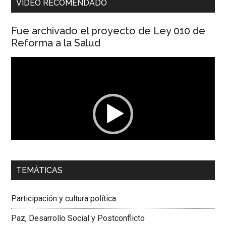
VIDEO RECOMENDADO
Fue archivado el proyecto de Ley 010 de
Reforma a la Salud
Reproductor
de
vídeo
00:00
01:04
TEMÁTICAS
Dra. Carolina Corcho Mejía,
Presidenta Corporación
Latinoamericana Sur, Vicepresidenta Federación Médica
Participación y cultura política
Colombiana
Paz, Desarrollo Social y Postconflicto