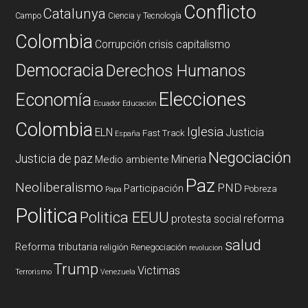
Conflicto
Catalunya
Campo
Ciencia y Tecnología
Colombia
Corrupción
crisis capitalismo
Democracia
Derechos Humanos
Elecciones
Economía
Ecuador
Educación
Colombia
Iglesia
ELN
Justicia
Fast Track
España
Negociación
Justicia de paz
Mineria
Medio ambiente
Paz
Neoliberalismo
PND
Participación
Pobreza
Papa
Politica
Politica EEUU
reforma
protesta social
salud
Reforma tributaria
religión
Renegociación
revolucion
Trump
Victimas
Terrorismo
Venezuela