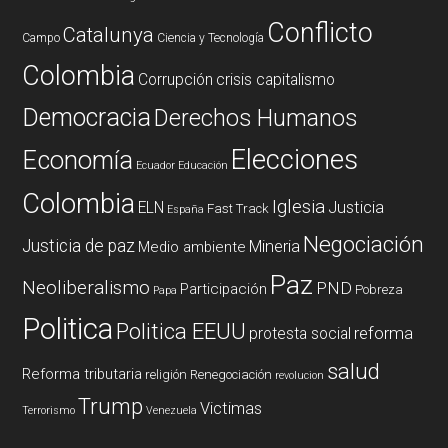
Conflicto
Catalunya
Campo
Ciencia y Tecnología
Colombia
Corrupción
crisis capitalismo
Democracia
Derechos Humanos
Elecciones
Economía
Ecuador
Educación
Colombia
Iglesia
ELN
Justicia
Fast Track
España
Negociación
Justicia de paz
Mineria
Medio ambiente
Paz
Neoliberalismo
PND
Participación
Pobreza
Papa
Politica
Politica EEUU
reforma
protesta social
salud
Reforma tributaria
religión
Renegociación
revolucion
Trump
Victimas
Terrorismo
Venezuela