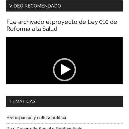
VIDEO RECOMENDADO
Fue archivado el proyecto de Ley 010 de
Reforma a la Salud
Reproductor
de
vídeo
00:00
01:04
TEMÁTICAS
Dra. Carolina Corcho Mejía,
Presidenta Corporación
Latinoamericana Sur, Vicepresidenta Federación Médica
Participación y cultura política
Colombiana
Paz, Desarrollo Social y Postconflicto