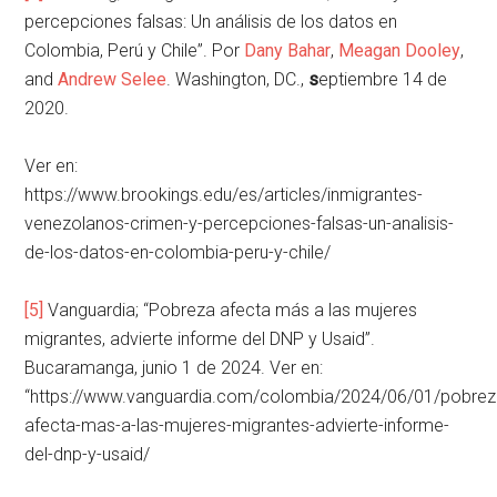
percepciones falsas: Un análisis de los datos en
Colombia, Perú y Chile”. Por
Dany Bahar
,
Meagan Dooley
,
and
Andrew Selee
. Washington, DC.,
s
eptiembre 14 de
2020.
Ver en:
https://www.brookings.edu/es/articles/inmigrantes-
venezolanos-crimen-y-percepciones-falsas-un-analisis-
de-los-datos-en-colombia-peru-y-chile/
[5]
Vanguardia; “Pobreza afecta más a las mujeres
migrantes, advierte informe del DNP y Usaid”.
Bucaramanga, junio 1 de 2024. Ver en:
“https://www.vanguardia.com/colombia/2024/06/01/pobrez
afecta-mas-a-las-mujeres-migrantes-advierte-informe-
del-dnp-y-usaid/