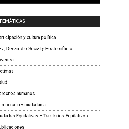
00:00
01:04
a. Carolina Corcho Mejía,
Presidenta Corporación
TEMÁTICAS
atinoamericana Sur, Vicepresidenta Federación
édica Colombiana
rticipación y cultura política
z, Desarrollo Social y Postconflicto
ovenes
ictimas
alud
erechos humanos
emocracia y ciudadania
udades Equitativas – Territorios Equitativos
ublicaciones