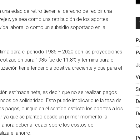
 una edad de retiro tienen el derecho de recibir una
ejez, ya sea como una retribución de los aportes
Dr
 vida laboral o como un subsidio soportado en la
L
M
Pa
stima para el periodo 1985 – 2020 con las proyecciones
Pa
cotización para 1985 fue de 11.8% y termina para el
J
tización tiene tendencia positiva creciente y que para el
V
S
ión estimada neta, es decir, que no se realizan pagos
dos de solidaridad. Esto puede implicar que la tasa de
D
s pagos, aunque en el sentido estricto los aportes a los
D
ar ya que se planteó desde un primer momento la
nta ahora debería recaer sobre los costos de
Ci
liza el ahorro.
P