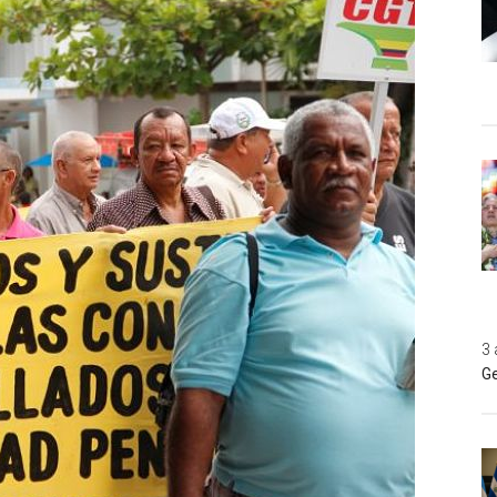
3 
Ge