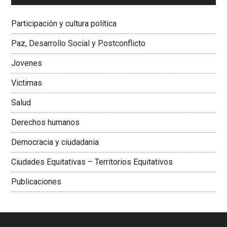
Dra. Carolina Corcho Mejía,
Presidenta Corporación
Latinoamericana Sur, Vicepresidenta Federación Médica
Participación y cultura política
Colombiana
Paz, Desarrollo Social y Postconflicto
Jovenes
Victimas
Salud
Derechos humanos
Democracia y ciudadania
Ciudades Equitativas – Territorios Equitativos
Publicaciones