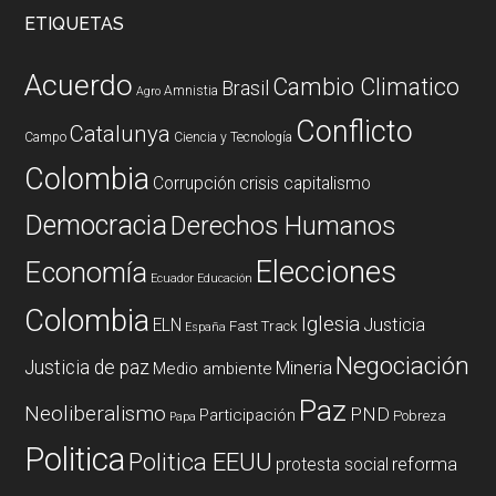
ETIQUETAS
Acuerdo
Cambio Climatico
Brasil
Amnistia
Agro
Conflicto
Catalunya
Campo
Ciencia y Tecnología
Colombia
Corrupción
crisis capitalismo
Democracia
Derechos Humanos
Elecciones
Economía
Ecuador
Educación
Colombia
Iglesia
ELN
Justicia
Fast Track
España
Negociación
Justicia de paz
Mineria
Medio ambiente
Paz
Neoliberalismo
PND
Participación
Pobreza
Papa
Politica
Politica EEUU
reforma
protesta social