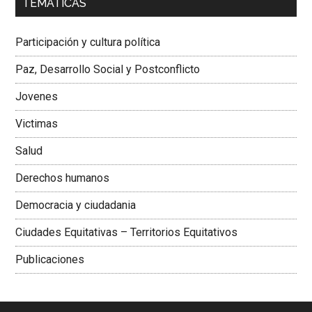
TEMÁTICAS
Dra. Carolina Corcho Mejía,
Presidenta Corporación
Latinoamericana Sur, Vicepresidenta Federación Médica
Participación y cultura política
Colombiana
Paz, Desarrollo Social y Postconflicto
Jovenes
Victimas
Salud
Derechos humanos
Democracia y ciudadania
Ciudades Equitativas – Territorios Equitativos
Publicaciones