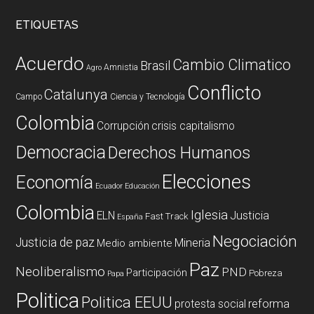
ETIQUETAS
Acuerdo
Cambio Climatico
Brasil
Amnistia
Agro
Conflicto
Catalunya
Campo
Ciencia y Tecnología
Colombia
Corrupción
crisis capitalismo
Democracia
Derechos Humanos
Elecciones
Economía
Ecuador
Educación
Colombia
Iglesia
ELN
Justicia
Fast Track
España
Negociación
Justicia de paz
Mineria
Medio ambiente
Paz
Neoliberalismo
PND
Participación
Pobreza
Papa
Politica
Politica EEUU
reforma
protesta social