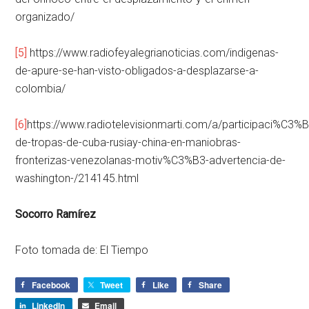
organizado/
[5]
https://www.radiofeyalegrianoticias.com/indigenas-
de-apure-se-han-visto-obligados-a-desplazarse-a-
colombia/
[6]
https://www.radiotelevisionmarti.com/a/participaci%C3%
de-tropas-de-cuba-rusiay-china-en-maniobras-
fronterizas-venezolanas-motiv%C3%B3-advertencia-de-
washington-/214145.html
Socorro Ramírez
Foto tomada de: El Tiempo
Facebook
Tweet
Like
Share
LinkedIn
Email