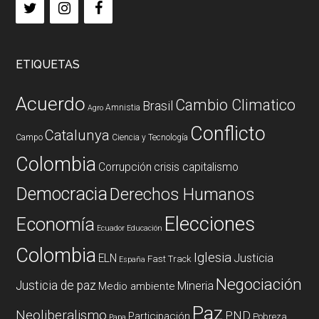
ETIQUETAS
Acuerdo
Cambio Climatico
Brasil
Amnistia
Agro
Conflicto
Catalunya
Campo
Ciencia y Tecnología
Colombia
Corrupción
crisis capitalismo
Democracia
Derechos Humanos
Elecciones
Economía
Ecuador
Educación
Colombia
Iglesia
ELN
Justicia
Fast Track
España
Negociación
Justicia de paz
Mineria
Medio ambiente
Paz
Neoliberalismo
PND
Participación
Pobreza
Papa