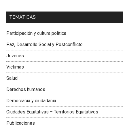
00:00
01:04
TEMÁTICAS
Dra. Carolina Corcho Mejía,
Presidenta Corporación
Latinoamericana Sur, Vicepresidenta Federación Médica
Participación y cultura política
Colombiana
Paz, Desarrollo Social y Postconflicto
Jovenes
Victimas
Salud
Derechos humanos
Democracia y ciudadania
Ciudades Equitativas – Territorios Equitativos
Publicaciones