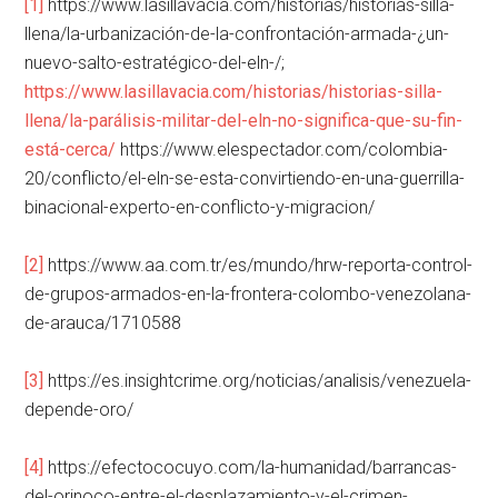
[1]
https://www.lasillavacia.com/historias/historias-silla-
llena/la-urbanización-de-la-confrontación-armada-¿un-
nuevo-salto-estratégico-del-eln-/;
https://www.lasillavacia.com/historias/historias-silla-
llena/la-parálisis-militar-del-eln-no-significa-que-su-fin-
está-cerca/
https://www.elespectador.com/colombia-
20/conflicto/el-eln-se-esta-convirtiendo-en-una-guerrilla-
binacional-experto-en-conflicto-y-migracion/
[2]
https://www.aa.com.tr/es/mundo/hrw-reporta-control-
de-grupos-armados-en-la-frontera-colombo-venezolana-
de-arauca/1710588
[3]
https://es.insightcrime.org/noticias/analisis/venezuela-
depende-oro/
[4]
https://efectococuyo.com/la-humanidad/barrancas-
del-orinoco-entre-el-desplazamiento-y-el-crimen-