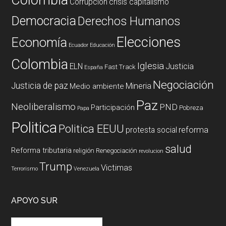
Corrupción
crisis capitalismo
Democracia
Derechos Humanos
Elecciones
Economía
Ecuador
Educación
Colombia
Iglesia
ELN
Justicia
Fast Track
España
Negociación
Justicia de paz
Mineria
Medio ambiente
Paz
Neoliberalismo
PND
Participación
Pobreza
Papa
Politica
Politica EEUU
reforma
protesta social
salud
Reforma tributaria
religión
Renegociación
revolucion
Trump
Victimas
Terrorismo
Venezuela
APOYO SUR