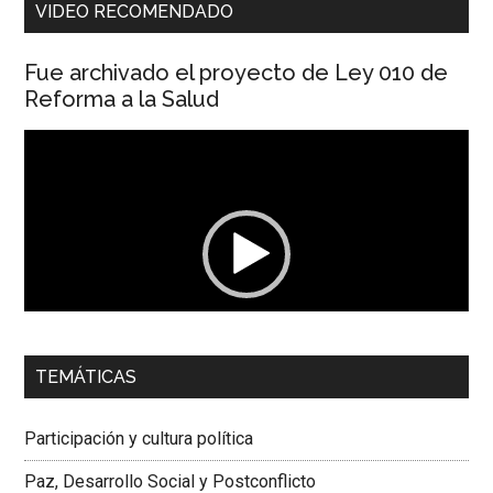
VIDEO RECOMENDADO
Fue archivado el proyecto de Ley 010 de
Reforma a la Salud
Reproductor
de
vídeo
00:00
01:04
TEMÁTICAS
Dra. Carolina Corcho Mejía,
Presidenta Corporación
Latinoamericana Sur, Vicepresidenta Federación Médica
Participación y cultura política
Colombiana
Paz, Desarrollo Social y Postconflicto