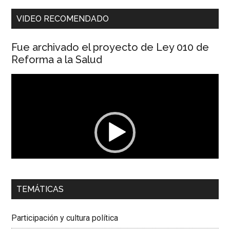
VIDEO RECOMENDADO
Fue archivado el proyecto de Ley 010 de
Reforma a la Salud
Reproductor
de
vídeo
00:00
01:04
TEMÁTICAS
Dra. Carolina Corcho Mejía,
Presidenta Corporación
Latinoamericana Sur, Vicepresidenta Federación Médica
Participación y cultura política
Colombiana