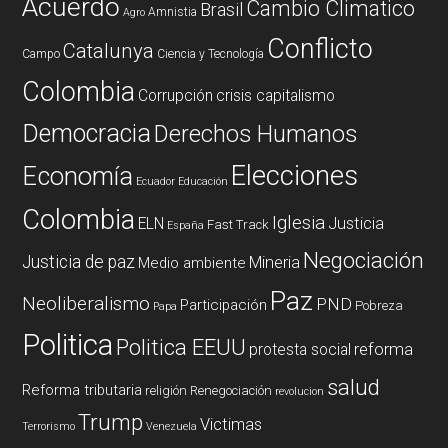
Acuerdo
Cambio Climatico
Brasil
Amnistia
Agro
Conflicto
Catalunya
Campo
Ciencia y Tecnología
Colombia
Corrupción
crisis capitalismo
Democracia
Derechos Humanos
Elecciones
Economía
Ecuador
Educación
Colombia
Iglesia
ELN
Justicia
Fast Track
España
Negociación
Justicia de paz
Mineria
Medio ambiente
Paz
Neoliberalismo
PND
Participación
Pobreza
Papa
Politica
Politica EEUU
reforma
protesta social
salud
Reforma tributaria
religión
Renegociación
revolucion
Trump
Victimas
Terrorismo
Venezuela