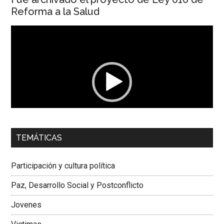
Reforma a la Salud
Reproductor
de
vídeo
00:00
01:04
TEMÁTICAS
Dra. Carolina Corcho Mejía,
Presidenta Corporación
Latinoamericana Sur, Vicepresidenta Federación Médica
Participación y cultura política
Colombiana
Paz, Desarrollo Social y Postconflicto
Jovenes