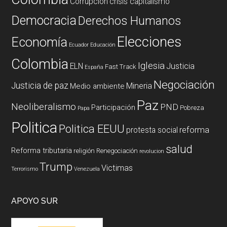
Corrupción
crisis capitalismo
Democracia
Derechos Humanos
Elecciones
Economía
Ecuador
Educación
Colombia
Iglesia
ELN
Justicia
Fast Track
España
Negociación
Justicia de paz
Mineria
Medio ambiente
Paz
Neoliberalismo
PND
Participación
Pobreza
Papa
Politica
Politica EEUU
reforma
protesta social
salud
Reforma tributaria
religión
Renegociación
revolucion
Trump
Victimas
Terrorismo
Venezuela
APOYO SUR