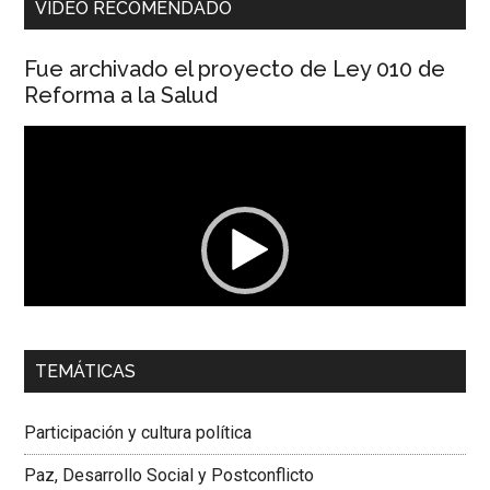
VIDEO RECOMENDADO
Fue archivado el proyecto de Ley 010 de
Reforma a la Salud
Reproductor
de
vídeo
00:00
01:04
TEMÁTICAS
Dra. Carolina Corcho Mejía,
Presidenta Corporación
Latinoamericana Sur, Vicepresidenta Federación Médica
Participación y cultura política
Colombiana
Paz, Desarrollo Social y Postconflicto