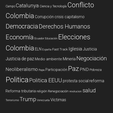
Conflicto
Catalunya
Campo
Ciencia y Tecnología
Colombia
Corrupción
crisis capitalismo
Democracia
Derechos Humanos
Elecciones
Economía
Ecuador
Educación
Colombia
Iglesia
ELN
Justicia
Fast Track
España
Negociación
Justicia de paz
Mineria
Medio ambiente
Paz
Neoliberalismo
PND
Participación
Pobreza
Papa
Politica
Politica EEUU
reforma
protesta social
salud
Reforma tributaria
religión
Renegociación
revolucion
Trump
Victimas
Terrorismo
Venezuela