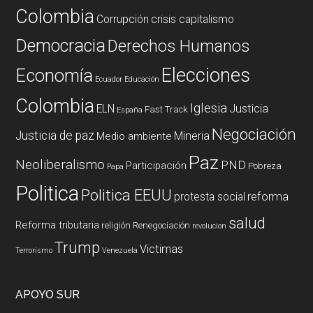
Colombia
Corrupción
crisis capitalismo
Democracia
Derechos Humanos
Elecciones
Economía
Ecuador
Educación
Colombia
Iglesia
ELN
Justicia
Fast Track
España
Negociación
Justicia de paz
Mineria
Medio ambiente
Paz
Neoliberalismo
PND
Participación
Pobreza
Papa
Politica
Politica EEUU
reforma
protesta social
salud
Reforma tributaria
religión
Renegociación
revolucion
Trump
Victimas
Terrorismo
Venezuela
APOYO SUR