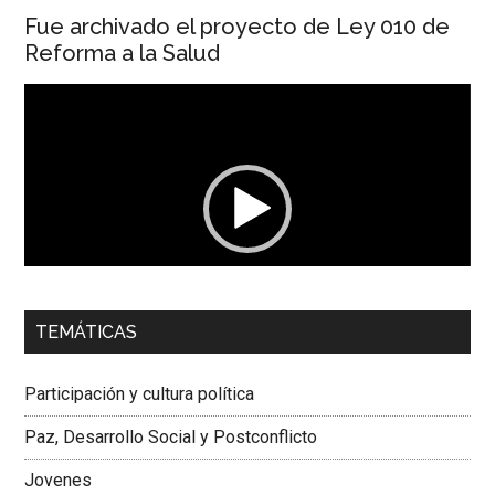
Fue archivado el proyecto de Ley 010 de
Reforma a la Salud
Reproductor
de
vídeo
00:00
01:04
TEMÁTICAS
Dra. Carolina Corcho Mejía,
Presidenta Corporación
Latinoamericana Sur, Vicepresidenta Federación Médica
Participación y cultura política
Colombiana
Paz, Desarrollo Social y Postconflicto
Jovenes