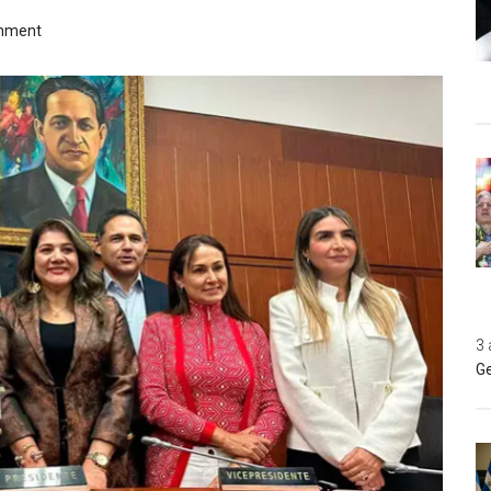
mment
3 
Ge