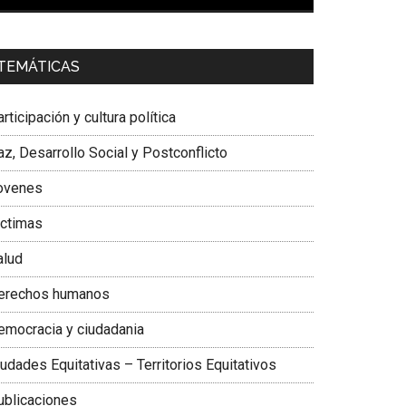
00:00
01:04
a. Carolina Corcho Mejía,
Presidenta Corporación
TEMÁTICAS
atinoamericana Sur, Vicepresidenta Federación
édica Colombiana
rticipación y cultura política
z, Desarrollo Social y Postconflicto
ovenes
ictimas
alud
erechos humanos
emocracia y ciudadania
udades Equitativas – Territorios Equitativos
ublicaciones