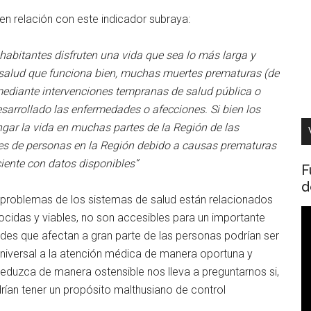
en relación con este indicador subraya:
habitantes disfruten una vida que sea lo más larga y
 salud que funciona bien, muchas muertes prematuras (de
ediante intervenciones tempranas de salud pública o
sarrollado las enfermedades o afecciones. Si bien los
gar la vida en muchas partes de la Región de las
nes de personas en la Región debido a causas prematuras
iente con datos disponibles”
F
d
s problemas de los sistemas de salud están relacionados
R
cidas y viables, no son accesibles para un importante
d
des que afectan a gran parte de las personas podrían ser
v
 universal a la atención médica de manera oportuna y
reduzca de manera ostensible nos lleva a preguntarnos si,
drían tener un propósito malthusiano de control