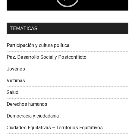
00:00
01:04
TEMÁTICAS
Dra. Carolina Corcho Mejía,
Presidenta Corporación
Latinoamericana Sur, Vicepresidenta Federación Médica
Participación y cultura política
Colombiana
Paz, Desarrollo Social y Postconflicto
Jovenes
Victimas
Salud
Derechos humanos
Democracia y ciudadania
Ciudades Equitativas – Territorios Equitativos