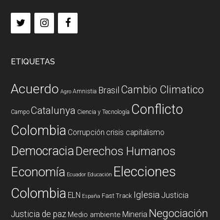
ETIQUETAS
Acuerdo
Cambio Climatico
Brasil
Amnistia
Agro
Conflicto
Catalunya
Campo
Ciencia y Tecnología
Colombia
Corrupción
crisis capitalismo
Democracia
Derechos Humanos
Elecciones
Economía
Ecuador
Educación
Colombia
Iglesia
ELN
Justicia
Fast Track
España
Negociación
Justicia de paz
Mineria
Medio ambiente