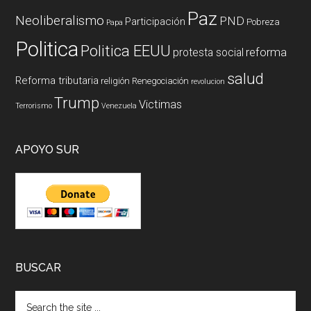
Paz
Neoliberalismo
PND
Participación
Pobreza
Papa
Politica
Politica EEUU
reforma
protesta social
salud
Reforma tributaria
religión
Renegociación
revolucion
Trump
Victimas
Terrorismo
Venezuela
APOYO SUR
BUSCAR