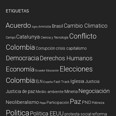
ETIQUETAS
Acuerdo
Cambio Climatico
Brasil
Amnistia
Agro
Conflicto
Catalunya
Campo
Ciencia y Tecnología
Colombia
Corrupción
crisis capitalismo
Democracia
Derechos Humanos
Elecciones
Economía
Ecuador
Educación
Colombia
Iglesia
ELN
Justicia
Fast Track
España
Negociación
Justicia de paz
Mineria
Medio ambiente
Paz
Neoliberalismo
PND
Participación
Pobreza
Papa
Politica
Politica EEUU
reforma
protesta social