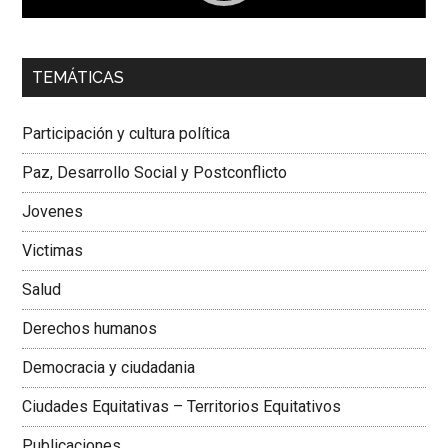
00:00
01:04
TEMÁTICAS
Dra. Carolina Corcho Mejía,
Presidenta Corporación
Latinoamericana Sur, Vicepresidenta Federación Médica
Participación y cultura política
Colombiana
Paz, Desarrollo Social y Postconflicto
Jovenes
Victimas
Salud
Derechos humanos
Democracia y ciudadania
Ciudades Equitativas – Territorios Equitativos
Publicaciones