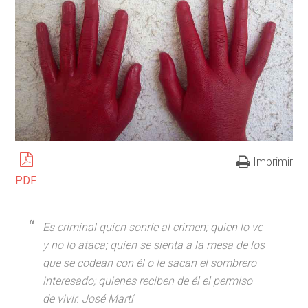
Imprimir
PDF
Es criminal quien sonríe al crimen; quien lo ve
y no lo ataca; quien se sienta a la mesa de los
que se codean con él o le sacan el sombrero
interesado; quienes reciben de él el permiso
de vivir. José Martí