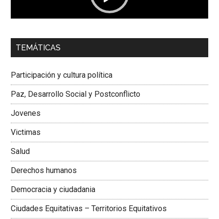
00:00
01:04
TEMÁTICAS
Dra. Carolina Corcho Mejía,
Presidenta Corporación
Latinoamericana Sur, Vicepresidenta Federación Médica
Participación y cultura política
Colombiana
Paz, Desarrollo Social y Postconflicto
Jovenes
Victimas
Salud
Derechos humanos
Democracia y ciudadania
Ciudades Equitativas – Territorios Equitativos