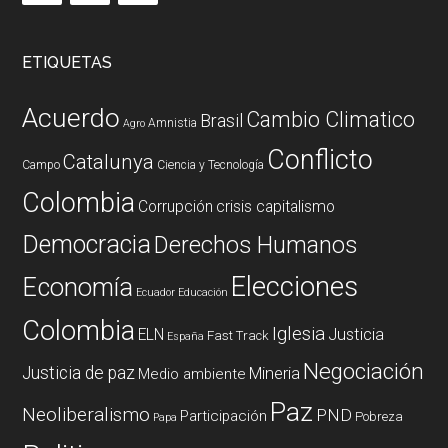
ETIQUETAS
Acuerdo
Cambio Climatico
Brasil
Amnistia
Agro
Conflicto
Catalunya
Campo
Ciencia y Tecnología
Colombia
Corrupción
crisis capitalismo
Democracia
Derechos Humanos
Elecciones
Economía
Ecuador
Educación
Colombia
Iglesia
ELN
Justicia
Fast Track
España
Negociación
Justicia de paz
Mineria
Medio ambiente
Paz
Neoliberalismo
PND
Participación
Pobreza
Papa