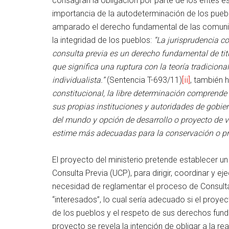
consagran la obligación por parte de los entes est
importancia de la autodeterminación de los pueblo
amparado el derecho fundamental de las comunida
la integridad de los pueblos:
“La jurisprudencia c
consulta previa es un derecho fundamental de tit
que significa una ruptura con la teoría tradicion
individualista.”
(Sentencia T-693/11)
[ii]
, también 
constitucional, la libre determinación comprende
sus propias instituciones y autoridades de gobie
del mundo y opción de desarrollo o proyecto de vi
estime más adecuadas para la conservación o pro
El proyecto del ministerio pretende establecer un
Consulta Previa (UCP), para dirigir, coordinar y 
necesidad de reglamentar el proceso de Consulta
“interesados”, lo cual sería adecuado si el proyec
de los pueblos y el respeto de sus derechos funda
proyecto se revela la intención de obligar a la rea