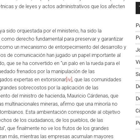
Dr
tnicas y de leyes y actos administrativos que los afecten
L
M
Pa
a sido orquestada por el ministerio, ha sido la
Pa
ia como derecho fundamental para preservar y garantizar
la como un mecanismo de entorpecimiento del desarrollo y
J
dios de comunicación han jugado un papel importante al
V
do, que se ha convertido en “un palo en la rueda para el
uedado frenados por la manipulación de las
S
ados expertas en extorsionar
[iv]
, que las comunidades
D
randes sobrecostos por la aplicación de las
mento del ministro de hacienda, Mauricio Cárdenas, que
D
las multinacionales mineras, afirmo que una minoría no
Ci
colombianos. Esta ambientación corresponde al objetivo
chos de los ciudadanos, de los pueblos, de las
P
”, que finalmente no ve los frutos de los grandes
rizan más, mientras las empresas acumulan mayores