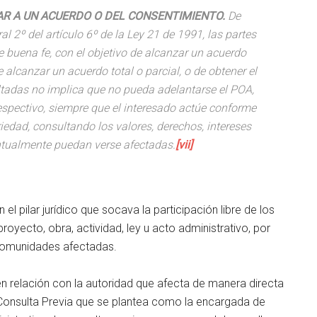
GAR A UN ACUERDO O DEL CONSENTIMIENTO.
De
l 2º del artículo 6º de la Ley 21 de 1991, las partes
e buena fe, con el objetivo de alcanzar un acuerdo
e alcanzar un acuerdo total o parcial, o de obtener el
tadas no implica que no pueda adelantarse el POA,
 respectivo, siempre que el interesado actúe conforme
ariedad, consultando los valores, derechos, intereses
ntualmente puedan verse afectadas.
[vii]
)
l pilar jurídico que socava la participación libre de los
oyecto, obra, actividad, ley u acto administrativo, por
 comunidades afectadas.
 relación con la autoridad que afecta de manera directa
Consulta Previa que se plantea como la encargada de