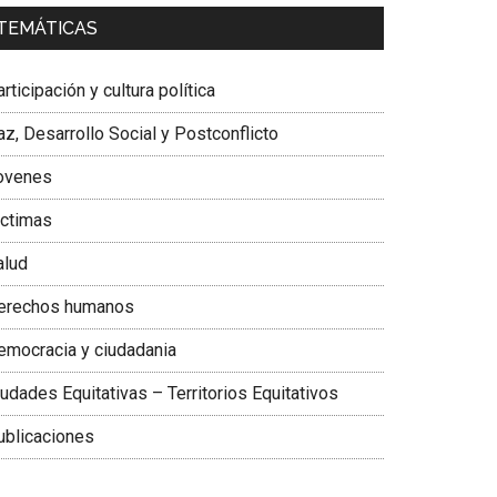
a. Carolina Corcho Mejía,
Presidenta Corporación
TEMÁTICAS
atinoamericana Sur, Vicepresidenta Federación
édica Colombiana
rticipación y cultura política
z, Desarrollo Social y Postconflicto
ovenes
ictimas
alud
erechos humanos
emocracia y ciudadania
udades Equitativas – Territorios Equitativos
ublicaciones