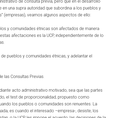
inistrativo de consulta previa, pero que en el desarrollo
ye en una supra autoridad que subordina a los pueblos y
s” (empresas), veamos algunos aspectos de ello:
eblos y comunidades étnicas son afectados de manera
 estas afectaciones es la UCP, independientemente de lo
as.
a de pueblos y comunidades étnicas, y adelantar el
e las Consultas Previas.
iante acto administrativo motivado, sea que las partes
do, el test de proporcionalidad; propuesto como
uando los pueblos o comunidades son renuentes. La
ada, es cuando el interesado –empresa-, desiste, los
an, o la UCP les impone el acuerdo; las decisiones de la