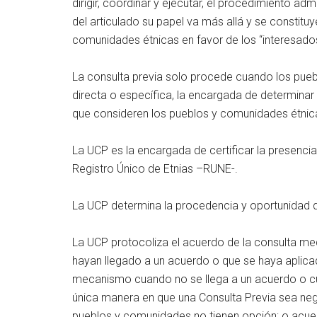
dirigir, coordinar y ejecutar, el procedimiento adm
del articulado su papel va más allá y se constitu
comunidades étnicas en favor de los “interesado
La consulta previa solo procede cuando los pu
directa o específica, la encargada de determinar
que consideren los pueblos y comunidades étnic
La UCP es la encargada de certificar la presenci
Registro Único de Etnias –RUNE-.
La UCP determina la procedencia y oportunidad d
La UCP protocoliza el acuerdo de la consulta med
hayan llegado a un acuerdo o que se haya aplica
mecanismo cuando no se llega a un acuerdo o c
única manera en que una Consulta Previa sea neg
pueblos y comunidades no tienen opción; o acuerd