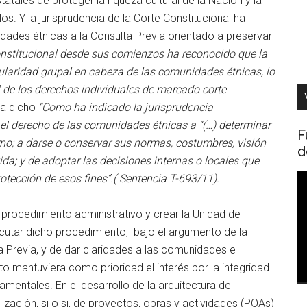
atales de proteger la riqueza cultural de la Nación y la
s. Y la jurisprudencia de la Corte Constitucional ha
des étnicas a la Consulta Previa orientado a preservar
onstitucional desde sus comienzos ha reconocido que la
ularidad grupal en cabeza de las comunidades étnicas, lo
al de los derechos individuales de marcado corte
ha dicho
“Como ha indicado la jurisprudencia
 el derecho de las comunidades étnicas a “(…) determinar
F
rno; a darse o conservar sus normas, costumbres, visión
d
da; y de adoptar las decisiones internas o locales que
R
tección de esos fines”.(
Sentencia T-693/11).
d
v
 procedimiento administrativo y crear la Unidad de
ejecutar dicho procedimiento, bajo el argumento de la
 Previa, y de dar claridades a las comunidades e
to mantuviera como prioridad el interés por la integridad
mentales. En el desarrollo de la arquitectura del
lización, si o si, de proyectos, obras y actividades (POAs)