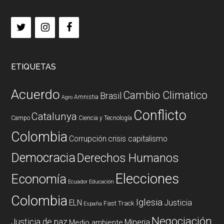
ETIQUETAS
Acuerdo
Cambio Climatico
Brasil
Amnistia
Agro
Conflicto
Catalunya
Campo
Ciencia y Tecnología
Colombia
Corrupción
crisis capitalismo
Democracia
Derechos Humanos
Elecciones
Economía
Ecuador
Educación
Colombia
Iglesia
ELN
Justicia
Fast Track
España
Negociación
Justicia de paz
Mineria
Medio ambiente