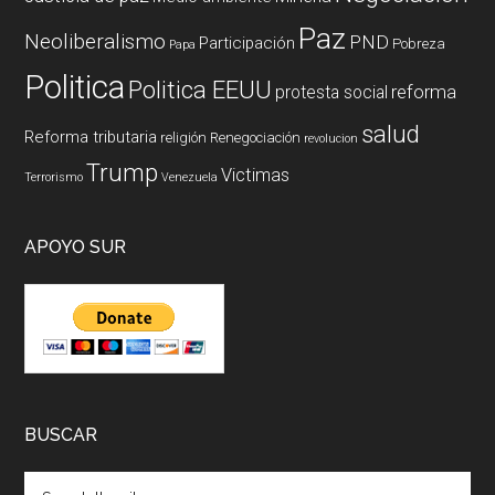
Paz
Neoliberalismo
PND
Participación
Pobreza
Papa
Politica
Politica EEUU
reforma
protesta social
salud
Reforma tributaria
religión
Renegociación
revolucion
Trump
Victimas
Terrorismo
Venezuela
APOYO SUR
BUSCAR