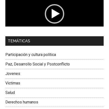
vídeo
00:00
01:04
TEMÁTICAS
Dra. Carolina Corcho Mejía,
Presidenta Corporación
Latinoamericana Sur, Vicepresidenta Federación Médica
Participación y cultura política
Colombiana
Paz, Desarrollo Social y Postconflicto
Jovenes
Victimas
Salud
Derechos humanos