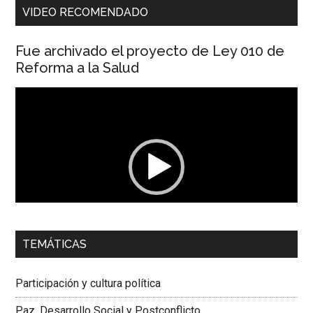
VIDEO RECOMENDADO
Fue archivado el proyecto de Ley 010 de
Reforma a la Salud
Reproductor
de
vídeo
00:00
01:04
TEMÁTICAS
Dra. Carolina Corcho Mejía,
Presidenta Corporación
Latinoamericana Sur, Vicepresidenta Federación Médica
Participación y cultura política
Colombiana
Paz, Desarrollo Social y Postconflicto