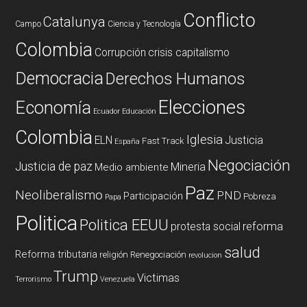
Conflicto
Catalunya
Campo
Ciencia y Tecnología
Colombia
Corrupción
crisis capitalismo
Democracia
Derechos Humanos
Elecciones
Economía
Ecuador
Educación
Colombia
Iglesia
ELN
Justicia
Fast Track
España
Negociación
Justicia de paz
Mineria
Medio ambiente
Paz
Neoliberalismo
PND
Participación
Pobreza
Papa
Politica
Politica EEUU
reforma
protesta social
salud
Reforma tributaria
religión
Renegociación
revolucion
Trump
Victimas
Terrorismo
Venezuela