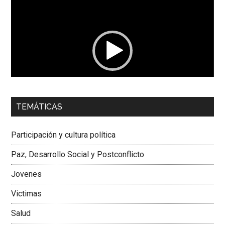
de
vídeo
00:00
01:04
TEMÁTICAS
Dra. Carolina Corcho Mejía,
Presidenta Corporación
Latinoamericana Sur, Vicepresidenta Federación Médica
Participación y cultura política
Colombiana
Paz, Desarrollo Social y Postconflicto
Jovenes
Victimas
Salud