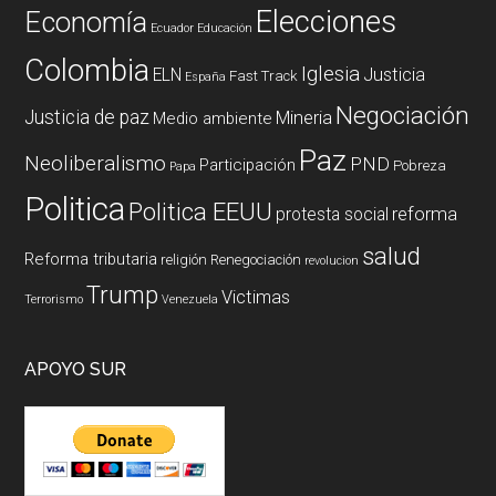
Elecciones
Economía
Ecuador
Educación
Colombia
Iglesia
ELN
Justicia
Fast Track
España
Negociación
Justicia de paz
Mineria
Medio ambiente
Paz
Neoliberalismo
PND
Participación
Pobreza
Papa
Politica
Politica EEUU
reforma
protesta social
salud
Reforma tributaria
religión
Renegociación
revolucion
Trump
Victimas
Terrorismo
Venezuela
APOYO SUR