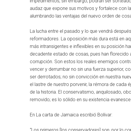
impedimentos, sin embargo, podrán ser sorteados 
audaz que expone sus motivos y fortalece con la 
alumbrando las ventajas del nuevo orden de cosa
La lucha entre el pasado y lo que vendrá despué
reformadores. La oposición más dura está en aq
más intransigentes e inflexibles en su posición h
decadente estado de cosas, pues han florecido 
corrupción. Son estos los reales enemigos contra
vencer y derrumbar no sin una fuerza superior, co
ser derrotados; no sin convicción en nuestra nu
el lastre de nuestro porvenir, la rémora de cada 
de la historia. El conservatismo, anquilosado, obc
removido; es lo sólido en su existencia evanesce
En La carta de Jamaica escribió Bolívar:
“Los primeros [los conservadores] son, por lo 