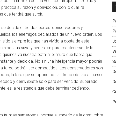
con la firmeza de una voluntad arrojada, intrépida y
Dr
práctica su razón y convicción, con lo cual irá
L
s que tendrá que surgir.
M
Pa
s se decide entre dos partes: conservadores y
Pa
uellos, los enemigos declarados de un nuevo orden. Los
an sido siempre los que han vivido a costa de este
J
a expensas suya y necesitan para mantenerse de la
V
 quienes va nuestra batalla; el muro que habrá que
nstante y decidida. No sin una inteligencia mayor podrán
S
eva tarea podrán ser combatidos. Los conservadores son
D
época, la tara que se opone con su freno obtuso al curso
ecado y cerril, existe solo para ser vencido, superado,
D
nte, es la resistencia que debe terminar cediendo.
Ci
P
común, más numerosos, porque el imperio de la costumbre