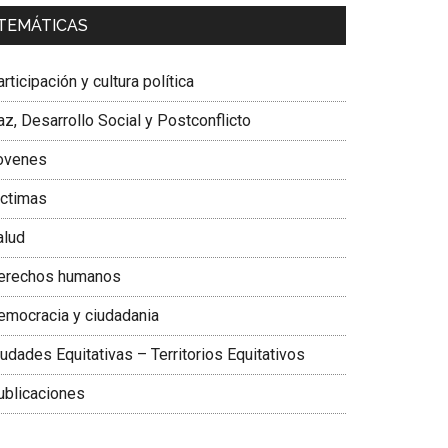
a. Carolina Corcho Mejía,
Presidenta Corporación
TEMÁTICAS
atinoamericana Sur, Vicepresidenta Federación
édica Colombiana
rticipación y cultura política
z, Desarrollo Social y Postconflicto
ovenes
ictimas
alud
erechos humanos
emocracia y ciudadania
udades Equitativas – Territorios Equitativos
ublicaciones