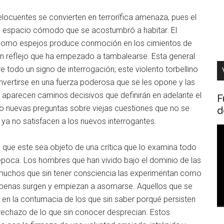
 elocuentes se convierten en terrorífica amenaza, pues el
l espacio cómodo que se acostumbró a habitar. El
como espejos produce conmoción en los cimientos de
; un reflejo que ha empezado a tambalearse. Esta general
e todo un signo de interrogación; este violento torbellino
ertirse en una fuerza poderosa que se les opone y las
 Y aparecen caminos decisivos que definirán en adelante el
F
mo nuevas preguntas sobre viejas cuestiones que no se
d
 ya no satisfacen a los nuevos interrogantes.
R
d
que este sea objeto de una crítica que lo examina todo
v
 época. Los hombres que han vivido bajo el dominio de las
 muchos que sin tener consciencia las experimentan como
apenas surgen y empiezan a asomarse. Aquellos que se
n en la contumacia de los que sin saber porqué persisten
l rechazo de lo que sin conocer desprecian. Estos