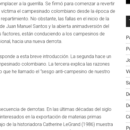
placer a la guerrilla. Se firmó para comenzar a revertir
 sido víctima el campesinado colombiano desde la época de
Dr
repartimiento. No obstante, las fallas en el inicio de la
L
de Juan Manuel Santos y la abierta animadversión del
M
s factores, están conduciendo a los campesinos de
Pa
ional, hacia una nueva derrota.
Pa
rresponde a esta breve introducción. La segunda hace un
J
ampesinado colombiano. La tercera explica las razones
V
 lo que he llamado el “sesgo anti-campesino de nuestro
S
D
D
ecuencia de derrotas. En las últimas décadas del siglo
Ci
es interesados en la exportación de materias primas
jo de la historiadora Catherine LeGrand (1986) muestra
P