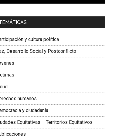
00:00
01:04
a. Carolina Corcho Mejía,
Presidenta Corporación
TEMÁTICAS
atinoamericana Sur, Vicepresidenta Federación
édica Colombiana
rticipación y cultura política
z, Desarrollo Social y Postconflicto
ovenes
ictimas
alud
erechos humanos
emocracia y ciudadania
udades Equitativas – Territorios Equitativos
ublicaciones