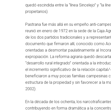
quedó escindida entre la “línea Sincelejo” y “la l
propietarios).
Pastrana fue más allá en su empeño anti-campesi
reunió en enero de 1972 en la sede de la Caja Agr
de los dos partidos tradicionales y a representan
documento que firmaron allí, conocido como Acu
orientadas a desmontar paulatinamente al Incora 
expropiación. La reforma agraria quedó descartad
“desarrollo rural integrado” orientada a la introd
el incremento significativo de la relación capital
beneficiaron a muy pocas familias campesinas co
estructura de la propiedad y sin favorecer a la m
2002).
En la década de los ochenta, los narcotraficantes
contribuyendo en forma dramática a la concentrac