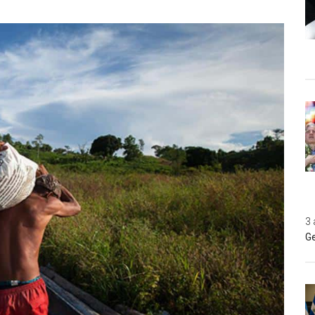
3 
Ge