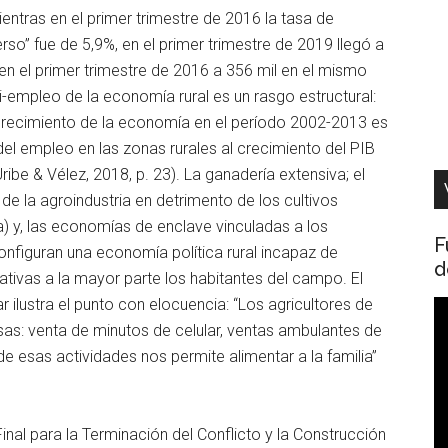
ientras en el primer trimestre de 2016 la tasa de
so” fue de 5,9%, en el primer trimestre de 2019 llegó a
 el primer trimestre de 2016 a 356 mil en el mismo
-empleo de la economía rural es un rasgo estructural:
 crecimiento de la economía en el período 2002-2013 es
del empleo en las zonas rurales al crecimiento del PIB
ibe & Vélez, 2018, p. 23). La ganadería extensiva; el
e la agroindustria en detrimento de los cultivos
) y, las economías de enclave vinculadas a los
F
nfiguran una economía política rural incapaz de
d
tivas a la mayor parte los habitantes del campo. El
ilustra el punto con elocuencia: “Los agricultores de
R
s: venta de minutos de celular, ventas ambulantes de
d
e esas actividades nos permite alimentar a la familia”
v
inal para la Terminación del Conflicto y la Construcción