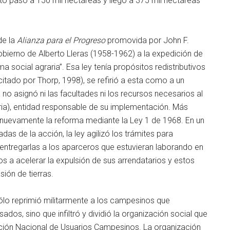
to pasó a 150 mil hectáreas y llegó a 375 mil hectáreas
de la
Alianza para el Progreso
promovida por John F.
bierno de Alberto Lleras (1958-1962) a la expedición de
social agraria”. Esa ley tenía propósitos redistributivos
itado por Thorp, 1998), se refirió a esta como a un
o asignó ni las facultades ni los recursos necesarios al
ria), entidad responsable de su implementación. Más
r nuevamente la reforma mediante la Ley 1 de 1968. En un
as de la acción, la ley agilizó los trámites para
entregarlas a los aparceros que estuvieran laborando en
ios a acelerar la expulsión de sus arrendatarios y estos
ión de tierras.
ólo reprimió militarmente a los campesinos que
sados, sino que infiltró y dividió la organización social que
iación Nacional de Usuarios Campesinos. La organización