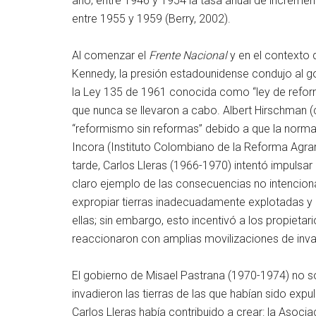
año; entre 1946 y 1954 la tasa anual de incremen
entre 1955 y 1959 (Berry, 2002).
Al comenzar el
Frente Nacional
y en el contexto 
Kennedy, la presión estadounidense condujo al go
la Ley 135 de 1961 conocida como “ley de reforma 
que nunca se llevaron a cabo. Albert Hirschman (c
“reformismo sin reformas” debido a que la norma n
Incora (Instituto Colombiano de la Reforma Agra
tarde, Carlos Lleras (1966-1970) intentó impulsa
claro ejemplo de las consecuencias no intencionad
expropiar tierras inadecuadamente explotadas y 
ellas; sin embargo, esto incentivó a los propietar
reaccionaron con amplias movilizaciones de invas
El gobierno de Misael Pastrana (1970-1974) no s
invadieron las tierras de las que habían sido expul
Carlos Lleras había contribuido a crear: la Asoc