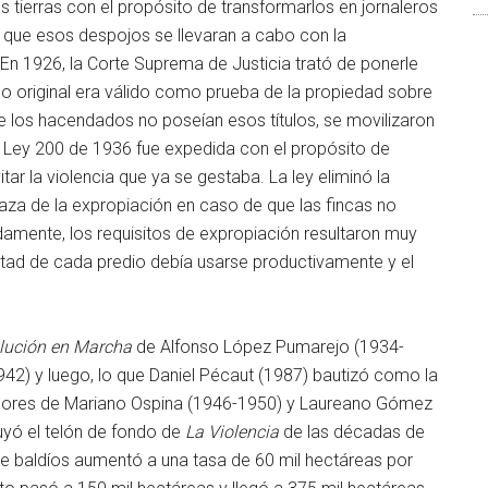
tierras con el propósito de transformarlos en jornaleros
que esos despojos se llevaran a cabo con la
En 1926, la Corte Suprema de Justicia trató de ponerle
tulo original era válido como prueba de la propiedad sobre
e los hacendados no poseían esos títulos, se movilizaron
a Ley 200 de 1936 fue expedida con el propósito de
tar la violencia que ya se gestaba. La ley eliminó la
naza de la expropiación en caso de que las fincas no
amente, los requisitos de expropiación resultaron muy
mitad de cada predio debía usarse productivamente y el
lución en Marcha
de Alfonso López Pumarejo (1934-
2) y luego, lo que Daniel Pécaut (1987) bautizó como la
vadores de Mariano Ospina (1946-1950) y Laureano Gómez
uyó el telón de fondo de
La Violencia
de las décadas de
de baldíos aumentó a una tasa de 60 mil hectáreas por