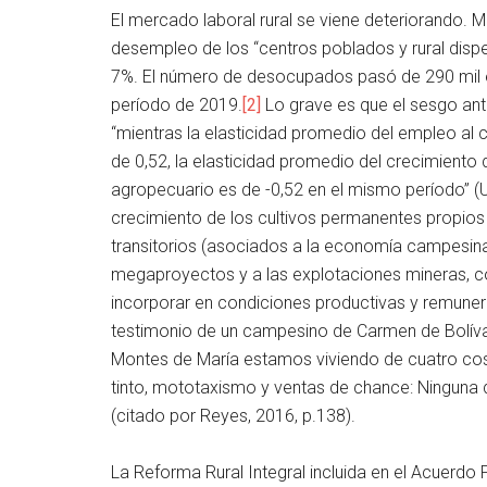
El mercado laboral rural se viene deteriorando. M
desempleo de los “centros poblados y rural disper
7%. El número de desocupados pasó de 290 mil en
período de 2019.
[2]
Lo grave es que el sesgo anti
“mientras la elasticidad promedio del empleo al
de 0,52, la elasticidad promedio del crecimiento 
agropecuario es de -0,52 en el mismo período” (Ur
crecimiento de los cultivos permanentes propios d
transitorios (asociados a la economía campesina
megaproyectos y a las explotaciones mineras, co
incorporar en condiciones productivas y remunera
testimonio de un campesino de Carmen de Bolívar 
Montes de María estamos viviendo de cuatro cosa
tinto, mototaxismo y ventas de chance: Ninguna d
(citado por Reyes, 2016, p.138).
La Reforma Rural Integral incluida en el Acuerdo F