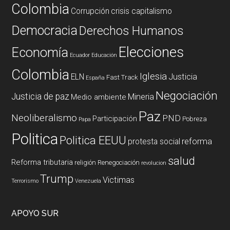
Colombia
Corrupción
crisis capitalismo
Democracia
Derechos Humanos
Elecciones
Economía
Ecuador
Educación
Colombia
Iglesia
ELN
Justicia
Fast Track
España
Negociación
Justicia de paz
Mineria
Medio ambiente
Paz
Neoliberalismo
PND
Participación
Pobreza
Papa
Politica
Politica EEUU
reforma
protesta social
salud
Reforma tributaria
religión
Renegociación
revolucion
Trump
Victimas
Terrorismo
Venezuela
APOYO SUR