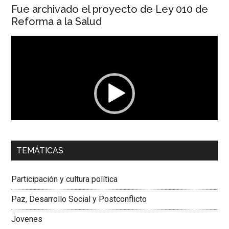
Fue archivado el proyecto de Ley 010 de
Reforma a la Salud
Reproductor
de
vídeo
00:00
01:04
TEMÁTICAS
Dra. Carolina Corcho Mejía,
Presidenta Corporación
Latinoamericana Sur, Vicepresidenta Federación Médica
Participación y cultura política
Colombiana
Paz, Desarrollo Social y Postconflicto
Jovenes