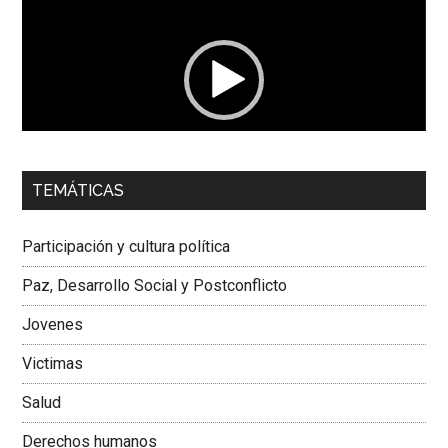
de
vídeo
00:00
01:04
TEMÁTICAS
Dra. Carolina Corcho Mejía,
Presidenta Corporación
Latinoamericana Sur, Vicepresidenta Federación Médica
Participación y cultura política
Colombiana
Paz, Desarrollo Social y Postconflicto
Jovenes
Victimas
Salud
Derechos humanos