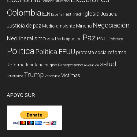
Ecuador
Educación
Colombia
Iglesia
ELN
Justicia
Fast Track
España
Negociación
Justicia de paz
Mineria
Medio ambiente
Paz
Neoliberalismo
PND
Participación
Pobreza
Papa
Politica
Politica EEUU
reforma
protesta social
salud
Reforma tributaria
religión
Renegociación
revolucion
Trump
Victimas
Terrorismo
Venezuela
APOYO SUR