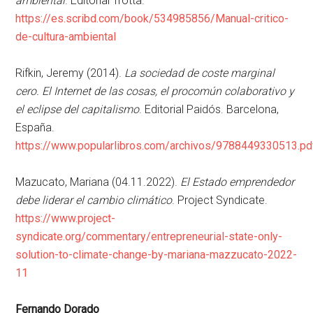
ambiental
. Editorial Trotta.
https://es.scribd.com/book/534985856/Manual-critico-
de-cultura-ambiental
Rifkin, Jeremy (2014).
La sociedad de coste marginal
cero. El Internet de las cosas, el procomún colaborativo y
el eclipse del capitalismo
. Editorial Paidós. Barcelona,
España.
https://www.popularlibros.com/archivos/9788449330513.pd
Mazucato, Mariana (04.11.2022).
El Estado emprendedor
debe liderar el cambio climático
. Project Syndicate.
https://www.project-
syndicate.org/commentary/entrepreneurial-state-only-
solution-to-climate-change-by-mariana-mazzucato-2022-
11
Fernando Dorado