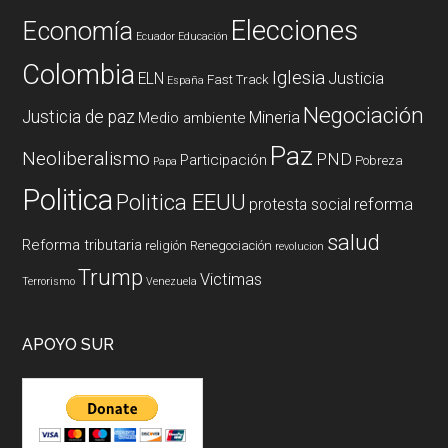
Elecciones
Economía
Ecuador
Educación
Colombia
Iglesia
ELN
Justicia
Fast Track
España
Negociación
Justicia de paz
Mineria
Medio ambiente
Paz
Neoliberalismo
PND
Participación
Pobreza
Papa
Politica
Politica EEUU
reforma
protesta social
salud
Reforma tributaria
religión
Renegociación
revolucion
Trump
Victimas
Terrorismo
Venezuela
APOYO SUR