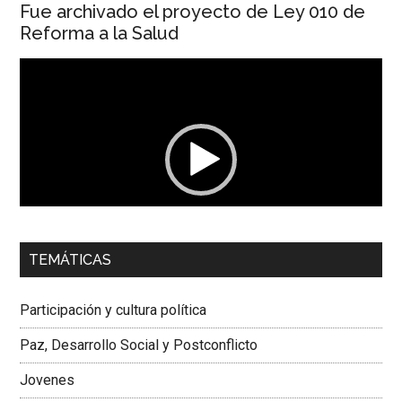
Fue archivado el proyecto de Ley 010 de
Reforma a la Salud
Reproductor
de
vídeo
00:00
01:04
TEMÁTICAS
Dra. Carolina Corcho Mejía,
Presidenta Corporación
Latinoamericana Sur, Vicepresidenta Federación Médica
Participación y cultura política
Colombiana
Paz, Desarrollo Social y Postconflicto
Jovenes