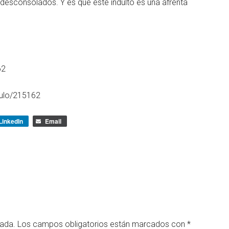
 desconsolados. Y es que este indulto es una afrenta
62
culo/215162
LinkedIn
Email
cada.
Los campos obligatorios están marcados con
*