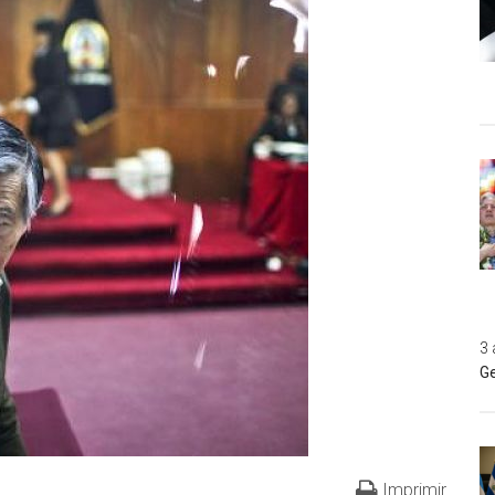
3 
Ge
Imprimir