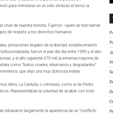
sirvió para mimetizar en un sólo símbolo el terror, la
Dr
L
ás cruel de nuestra historia. Fujimori –quien se hizo llamar
M
igios de respeto a los derechos humanos.
Pa
Pa
es, privaciones ilegales de la libertad, establecimiento
nstitucionalizada, fueron el pan del día entre 1990 y el año
J
sonas; y el año siguiente 670 mil; la inmensa mayoría de
V
señala como “tratos crueles, inhumanos y degradantes”.
menterios, que dejó una muy dolorosa estela
S
D
rios Altos, La Cantuta; o crímenes, como el de Pedro
ólicos. Representaban la voluntad de acabar con todo
D
Ci
país rebasaron largamente la apariencia de un “conflicto
P