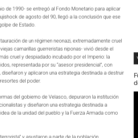
unio de 1990- se entregó al Fondo Monetario para aplicar
Fujishock de agosto del 90, llegó a la conclusión que ese
golpe de Estado.
a instauración de un régimen neonazi, extremadamente cruel
iejas camarillas guerreristas niponas- vivió desde el
 más cruel y despiadado incubado por el Imperio: la
idos, representada por su “asesor presidencial”, con
diseñaron y aplicaron una estrategia destinada a destruir
F
resortes del poder.
d
R
rmas del gobierno de Velasco, depuraron la institución
d
cionalistas y diseñaron una estrategia destinada a
v
la idea de la unidad del pueblo y la Fuerza Armada como
errorista” y asustaron a parte de la población