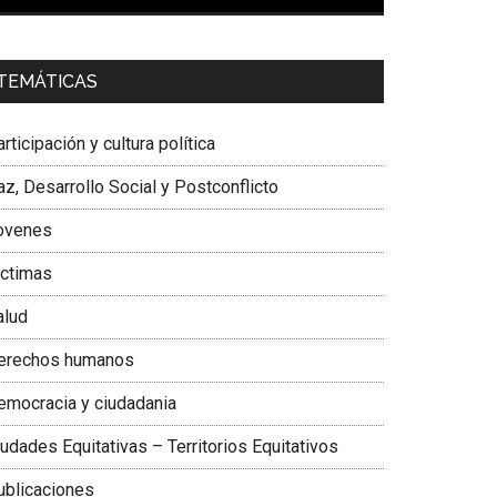
00:00
01:04
a. Carolina Corcho Mejía,
Presidenta Corporación
TEMÁTICAS
atinoamericana Sur, Vicepresidenta Federación
édica Colombiana
rticipación y cultura política
z, Desarrollo Social y Postconflicto
ovenes
ictimas
alud
erechos humanos
emocracia y ciudadania
udades Equitativas – Territorios Equitativos
ublicaciones