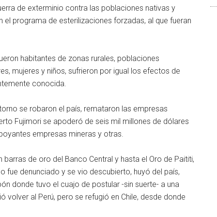
erra de exterminio contra las poblaciones nativas y
 el programa de esterilizaciones forzadas, al que fueran
fueron habitantes de zonas rurales, poblaciones
s, mujeres y niños, sufrieron por igual los efectos de
entemente conocida.
ntorno se robaron el país, remataron las empresas
berto Fujimori se apoderó de seis mil millones de dólares
e boyantes empresas mineras y otras.
rras de oro del Banco Central y hasta el Oro de Paititi,
do fue denunciado y se vio descubierto, huyó del país,
pón donde tuvo el cuajo de postular -sin suerte- a una
ó volver al Perú, pero se refugió en Chile, desde donde