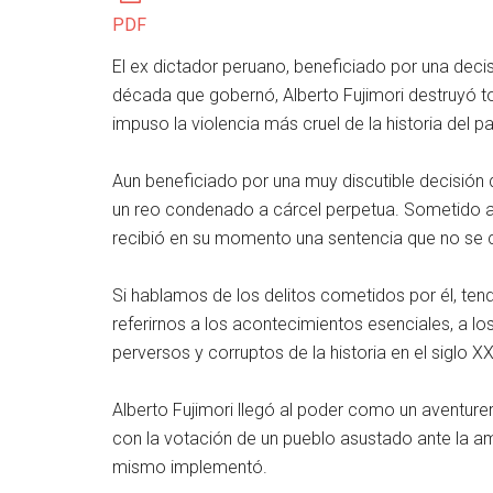
PDF
El ex dictador peruano, beneficiado por una decisió
década que gobernó, Alberto Fujimori destruyó t
impuso la violencia más cruel de la historia del pa
Aun beneficiado por una muy discutible decisión d
un reo condenado a cárcel perpetua. Sometido a u
recibió en su momento una sentencia que no se 
Si hablamos de los delitos cometidos por él, t
referirnos a los acontecimientos esenciales, a l
perversos y corruptos de la historia en el siglo XX
Alberto Fujimori llegó al poder como un aventure
con la votación de un pueblo asustado ante la ame
mismo implementó.