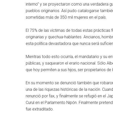
interno” y se proyectaron como una verdadera gu
pueblos originarios. Así pudo catalogarse también
sometidas más de 350 mil mujeres en el país.
El 75% de las víctimas de todas estas prácticas 
originarias y quechua-hablantes. Ancianos, hombre
esta política devastadora que nunca será sufici
Mientras todo esto ocurría, el mandatario y su e
públicas, y saquearon el erario nacional. Sólo Al
que hoy permiten a sus hijos, ser propietarios d
En su momento se denunció también que robaron ba
una de las riquezas históricas de la nación. Cuan
renunció por fax, y finalmente se refugió en el Ja
Curul en el Parlamento Nipón. Finalmente pretendi
fue extraditado.