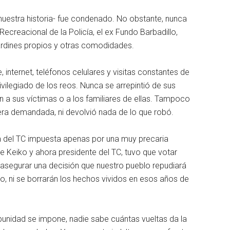
uestra historia- fue condenado. No obstante, nunca
creacional de la Policía, el ex Fundo Barbadillo,
rdines propios y otras comodidades.
 internet, teléfonos celulares y visitas constantes de
ivilegiado de los reos. Nunca se arrepintió de sus
n a sus víctimas o a los familiares de ellas. Tampoco
uera demandada, ni devolvió nada de lo que robó.
ita del TC impuesta apenas por una muy precaria
e Keiko y ahora presidente del TC, tuvo que votar
segurar una decisión que nuestro pueblo repudiará
o, ni se borrarán los hechos vividos en esos años de
punidad se impone, nadie sabe cuántas vueltas da la