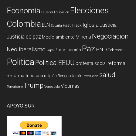
Elecciones
Economía
Ecuador
Educación
Colombia
Iglesia
ELN
Justicia
Fast Track
España
Negociación
Justicia de paz
Mineria
Medio ambiente
Paz
Neoliberalismo
PND
Participación
Pobreza
Papa
Politica
Politica EEUU
reforma
protesta social
salud
Reforma tributaria
religión
Renegociación
revolucion
Trump
Victimas
Terrorismo
Venezuela
APOYO SUR