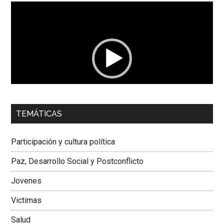
Reproductor
de
vídeo
00:00
01:04
TEMÁTICAS
Dra. Carolina Corcho Mejía,
Presidenta Corporación
Latinoamericana Sur, Vicepresidenta Federación Médica
Participación y cultura política
Colombiana
Paz, Desarrollo Social y Postconflicto
Jovenes
Victimas
Salud