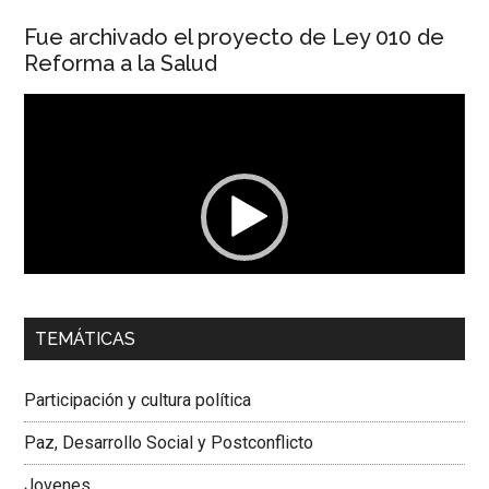
Fue archivado el proyecto de Ley 010 de
Reforma a la Salud
Reproductor
de
vídeo
00:00
01:04
TEMÁTICAS
Dra. Carolina Corcho Mejía,
Presidenta Corporación
Latinoamericana Sur, Vicepresidenta Federación Médica
Participación y cultura política
Colombiana
Paz, Desarrollo Social y Postconflicto
Jovenes