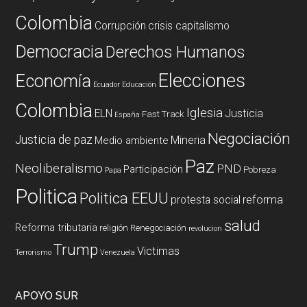
Colombia
Corrupción
crisis capitalismo
Democracia
Derechos Humanos
Elecciones
Economía
Ecuador
Educación
Colombia
Iglesia
ELN
Justicia
Fast Track
España
Negociación
Justicia de paz
Mineria
Medio ambiente
Paz
Neoliberalismo
PND
Participación
Pobreza
Papa
Politica
Politica EEUU
reforma
protesta social
salud
Reforma tributaria
religión
Renegociación
revolucion
Trump
Victimas
Terrorismo
Venezuela
APOYO SUR