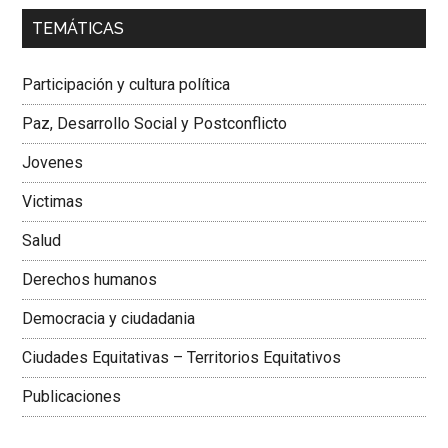
00:00
01:04
TEMÁTICAS
Dra. Carolina Corcho Mejía,
Presidenta Corporación
Latinoamericana Sur, Vicepresidenta Federación Médica
Participación y cultura política
Colombiana
Paz, Desarrollo Social y Postconflicto
Jovenes
Victimas
Salud
Derechos humanos
Democracia y ciudadania
Ciudades Equitativas – Territorios Equitativos
Publicaciones