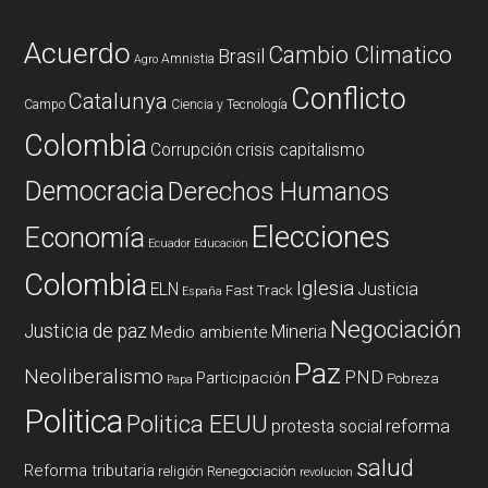
Acuerdo
Cambio Climatico
Brasil
Amnistia
Agro
Conflicto
Catalunya
Campo
Ciencia y Tecnología
Colombia
Corrupción
crisis capitalismo
Democracia
Derechos Humanos
Elecciones
Economía
Ecuador
Educación
Colombia
Iglesia
ELN
Justicia
Fast Track
España
Negociación
Justicia de paz
Mineria
Medio ambiente
Paz
Neoliberalismo
PND
Participación
Pobreza
Papa
Politica
Politica EEUU
reforma
protesta social
salud
Reforma tributaria
religión
Renegociación
revolucion