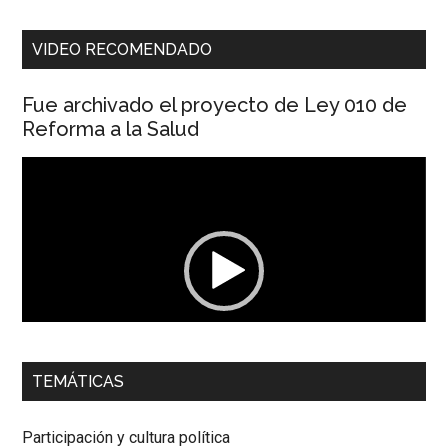
VIDEO RECOMENDADO
Fue archivado el proyecto de Ley 010 de
Reforma a la Salud
Reproductor
de
vídeo
00:00
01:04
TEMÁTICAS
Dra. Carolina Corcho Mejía,
Presidenta Corporación
Latinoamericana Sur, Vicepresidenta Federación Médica
Participación y cultura política