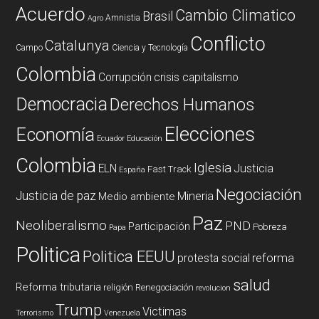
Acuerdo
Cambio Climatico
Brasil
Amnistia
Agro
Conflicto
Catalunya
Campo
Ciencia y Tecnología
Colombia
Corrupción
crisis capitalismo
Democracia
Derechos Humanos
Elecciones
Economía
Ecuador
Educación
Colombia
Iglesia
ELN
Justicia
Fast Track
España
Negociación
Justicia de paz
Mineria
Medio ambiente
Paz
Neoliberalismo
PND
Participación
Pobreza
Papa
Politica
Politica EEUU
reforma
protesta social
salud
Reforma tributaria
religión
Renegociación
revolucion
Trump
Victimas
Terrorismo
Venezuela