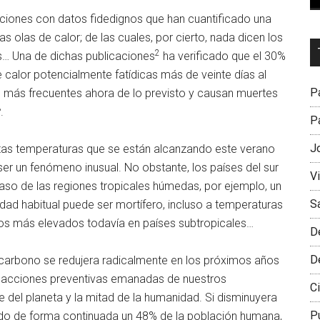
iones con datos fidedignos que han cuantificado una
 olas de calor; de las cuales, por cierto, nada dicen los
Dr
2
… Una de dichas publicaciones
ha verificado que el 30%
L
 calor potencialmente fatídicas más de veinte días al
M
Pa
o más frecuentes ahora de lo previsto y causan muertes
3
.
Pa
J
tas temperaturas que se están alcanzando este verano
ser un fenómeno inusual. No obstante, los países del sur
V
aso de las regiones tropicales húmedas, por ejemplo, un
S
ad habitual puede ser mortífero, incluso a temperaturas
picos más elevados todavía en países subtropicales…
D
D
 carbono se redujera radicalmente en los próximos años
e acciones preventivas emanadas de nuestros
Ci
del planeta y la mitad de la humanidad. Si disminuyera
P
ñado de forma continuada un 48% de la población humana,