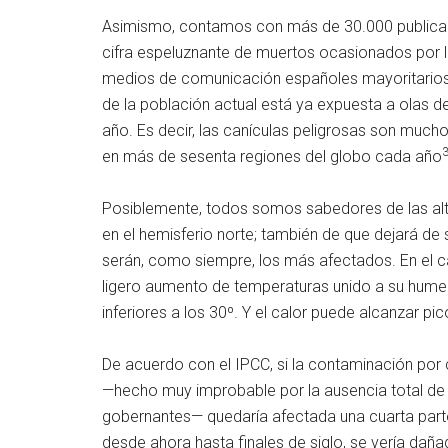
Asimismo, contamos con más de 30.000 publicac
cifra espeluznante de muertos ocasionados por las
medios de comunicación españoles mayoritarios
de la población actual está ya expuesta a olas de
año. Es decir, las canículas peligrosas son much
en más de sesenta regiones del globo cada año
Posiblemente, todos somos sabedores de las al
en el hemisferio norte; también de que dejará de 
serán, como siempre, los más afectados. En el c
ligero aumento de temperaturas unido a su humed
inferiores a los 30º. Y el calor puede alcanzar 
De acuerdo con el IPCC, si la contaminación por
—hecho muy improbable por la ausencia total d
gobernantes— quedaría afectada una cuarta parte 
desde ahora hasta finales de siglo, se vería da