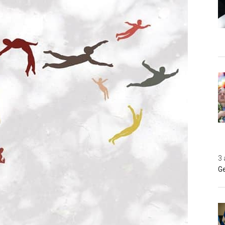
3 
Ge