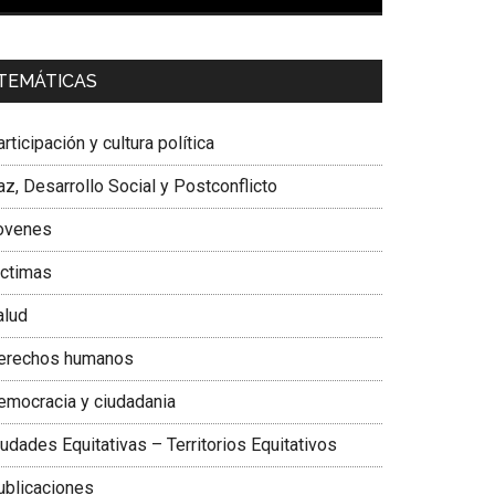
00:00
01:04
a. Carolina Corcho Mejía,
Presidenta Corporación
TEMÁTICAS
atinoamericana Sur, Vicepresidenta Federación
édica Colombiana
rticipación y cultura política
z, Desarrollo Social y Postconflicto
ovenes
ictimas
alud
erechos humanos
emocracia y ciudadania
udades Equitativas – Territorios Equitativos
ublicaciones