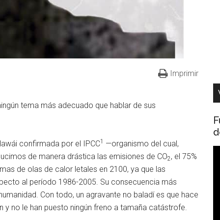
Imprimir
, ningún tema más adecuado que hablar de sus
F
d
1
Hawái confirmada por el IPCC
—organismo del cual,
R
educimos de manera drástica las emisiones de CO
, el 75%
2
d
mas de olas de calor letales en 2100, ya que las
v
specto al período 1986-2005. Su consecuencia más
a humanidad. Con todo, un agravante no baladí es que hace
n y no le han puesto ningún freno a tamaña catástrofe.