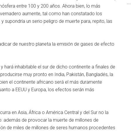
mósfera entre 100 y 200 años. Ahora bien, lo más
invernadero aumente, tal como han constatado los
a y supondría un serio peligro de muerte para, repito, las
icar de nuestro planeta la emisión de gases de efecto
 hará inhabitable el sur de dicho continente a finales de
 producirse muy pronto en India, Pakistán, Bangladés, la
Si bien el continente africano será el más duramente
cuanto a EEUU y Europa, los efectos serán más
urra en Asia, África o América Central y del Sur no la
to: además de provocar la muerte de millones de
ión de miles de millones de seres humanos procedentes