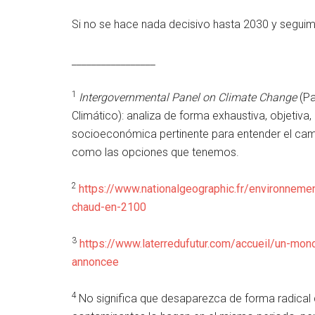
Si no se hace nada decisivo hasta 2030 y seguim
_________________
1
Intergovernmental Panel on Climate Change
(Pa
Climático): analiza de forma exhaustiva, objetiva, 
socioeconómica pertinente para entender el cambi
como las opciones que tenemos.
2
https://www.nationalgeographic.fr/environneme
chaud-en-2100
3
https://www.laterredufutur.com/accueil/un-mond
annoncee
4
No significa que desaparezca de forma radical 