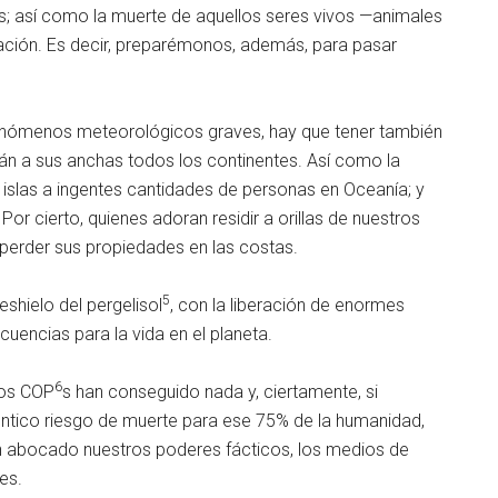
s; así como la muerte de aquellos seres vivos —animales
ación. Es decir, preparémonos, además, para pasar
 fenómenos meteorológicos graves, hay que tener también
án a sus anchas todos los continentes. Así como la
s islas a ingentes cantidades de personas en Oceanía; y
or cierto, quienes adoran residir a orillas de nuestros
 perder sus propiedades en las costas.
5
shielo del pergelisol
, con la liberación de enormes
encias para la vida en el planeta.
6
vos COP
s han conseguido nada y, ciertamente, si
ntico riesgo de muerte para ese 75% de la humanidad,
an abocado nuestros poderes fácticos, los medios de
es.