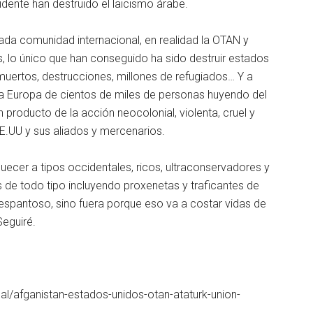
idente han destruido el laicismo árabe.
ada comunidad internacional, en realidad la OTAN y
, lo único que han conseguido ha sido destruir estados
 muertos, destrucciones, millones de refugiados… Y a
 a Europa de cientos de miles de personas huyendo del
 producto de la acción neocolonial, violenta, cruel y
EE.UU y sus aliados y mercenarios.
uecer a tipos occidentales, ricos, ultraconservadores y
 de todo tipo incluyendo proxenetas y traficantes de
espantoso, sino fuera porque eso va a costar vidas de
Seguiré.
bal/afganistan-estados-unidos-otan-ataturk-union-