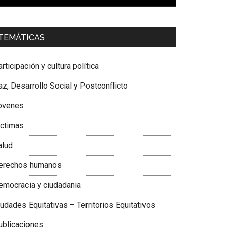
00:00
01:04
a. Carolina Corcho Mejía,
Presidenta Corporación
TEMÁTICAS
atinoamericana Sur, Vicepresidenta Federación
édica Colombiana
rticipación y cultura política
z, Desarrollo Social y Postconflicto
ovenes
ictimas
alud
erechos humanos
emocracia y ciudadania
udades Equitativas – Territorios Equitativos
ublicaciones