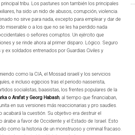
 principal tribu. Los pastunes son también los principales
liares, ha sido un nido de abusos, corrupción, violencia.
renado no sirve para nada, excepto para emplear y dar de
do miserable o a los que no se les ha perdido nada
ccidentales o señores corruptos. Un ejército que
iones y se rinde ahora al primer disparo. Lógico. Seguro
s y ex soldados entrenados por Guardias Civiles y
niendo como la CIA, el Mossad israelí y los servicios
íes, e incluso egipcios tras el periodo nasserista,
idos socialistas, baasistas, los frentes populares de la
rka o Arafat y Georg Habash
, al tiempo que financiaban,
nita en sus versiones más reaccionarias y pro saudíes.
cabará la cuestión. Su objetivo era destruir el
o árabe a favor de Occidente y el Estado de Israel. Esto
o como la historia de un monstruoso y criminal fracaso.