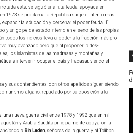
errotada esta, se siguió una ruta feudal apoyada en
o en 1973 se proclama la República surge el intento más
s, expandir la educación y cercenar el poder feudal. El
o y un golpe de estado interno en el seno de las propias
todos los indicios lleva al poder a la fracción más pro
ativa muy avanzada pero que al proponer la des-
ales, los islamistas de las madrasas y montañas y
ética a intervenir, ocupar el país y fracasar, siendo el
F
d
rusa y sus contendientes, con otros apellidos siguen siendo
R
 comunismo afgano, repudiado por su oposición a la
d
v
s, una nueva guerra civil entre 1978 y 1992 que en mi
Paquistán y Arabia Saudita principalmente apoyaron la
inanciando a
Bin Laden
, señores de la guerra y al Taliban,