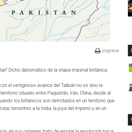
Imprimir
an” Dicho diplomático de la etapa imperial británica.
on el vertiginoso avance del Talibán no es sino la
erritorio situado entre Paquistán, Irán, China, desde al
ando los británicos son derrotados en un territorio que
utas terrestres a la India, la joya del imperio y en un
ia, en sus orígenes trato de emular la revolución turca