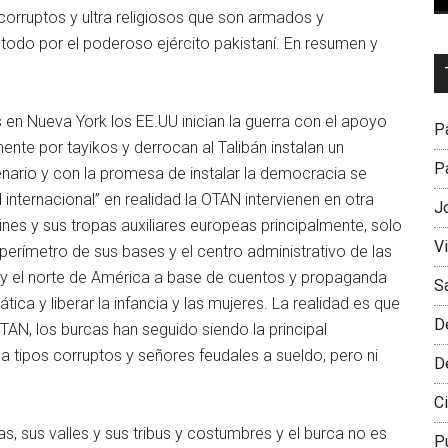
corruptos y ultra religiosos que son armados y
todo por el poderoso ejército pakistaní. En resumen y
Dr
L
M
 en Nueva York los EE.UU inician la guerra con el apoyo
Pa
ente por tayikos y derrocan al Talibán instalan un
Pa
enario y con la promesa de instalar la democracia se
 internacional” en realidad la OTAN intervienen en otra
J
nes y sus tropas auxiliares europeas principalmente, solo
V
erímetro de sus bases y el centro administrativo de las
 y el norte de América a base de cuentos y propaganda
S
ca y liberar la infancia y las mujeres. La realidad es que
D
N, los burcas han seguido siendo la principal
a tipos corruptos y señores feudales a sueldo, pero ni
D
Ci
, sus valles y sus tribus y costumbres y el burca no es
P