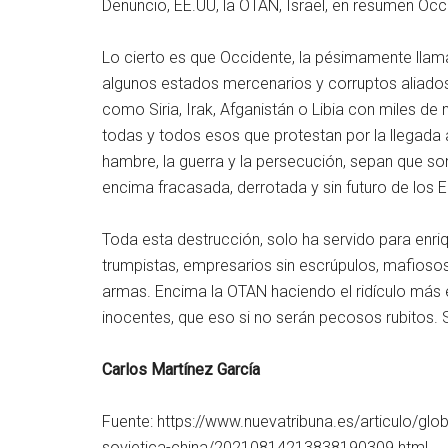
Denuncio, EE.UU, la OTAN, Israel, en resumen Occ
Lo cierto es que Occidente, la pésimamente llam
algunos estados mercenarios y corruptos aliados
como Siria, Irak, Afganistán o Libia con miles de
todas y todos esos que protestan por la llegada
hambre, la guerra y la persecución, sepan que son
encima fracasada, derrotada y sin futuro de los 
Toda esta destrucción, solo ha servido para enriq
trumpistas, empresarios sin escrúpulos, mafiosos
armas. Encima la OTAN haciendo el ridículo más 
inocentes, que eso si no serán pecosos rubitos. 
Carlos Martínez García
Fuente: https://www.nuevatribuna.es/articulo/glo
sovietica-china/20210814213838190309.html