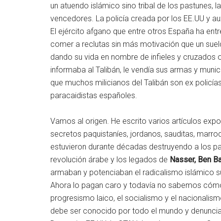
un atuendo islámico sino tribal de los pastunes, la
vencedores. La policía creada por los EE.UU y auxi
El ejército afgano que entre otros España ha ent
comer a reclutas sin más motivación que un suel
dando su vida en nombre de infieles y cruzados o
informaba al Talibán, le vendía sus armas y munic
que muchos milicianos del Talibán son ex policía
paracaidistas españoles.
Vamos al origen. He escrito varios artículos expo
secretos paquistaníes, jordanos, sauditas, marroqu
estuvieron durante décadas destruyendo a los part
revolución árabe y los legados de
Nasser, Ben Ba
armaban y potenciaban el radicalismo islámico su
Ahora lo pagan caro y todavía no sabemos cómo a
progresismo laico, el socialismo y el nacionalism
debe ser conocido por todo el mundo y denunciad