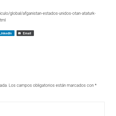
iculo/global/afganistan-estados-unidos-otan-ataturk-
tml
LinkedIn
Email
cada.
Los campos obligatorios están marcados con
*