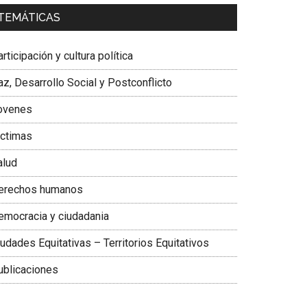
a. Carolina Corcho Mejía,
Presidenta Corporación
TEMÁTICAS
atinoamericana Sur, Vicepresidenta Federación
édica Colombiana
rticipación y cultura política
z, Desarrollo Social y Postconflicto
ovenes
ictimas
alud
erechos humanos
emocracia y ciudadania
udades Equitativas – Territorios Equitativos
ublicaciones