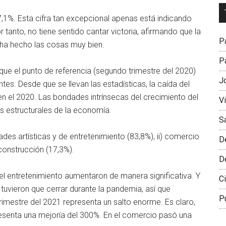
Dr
7,1%. Esta cifra tan excepcional apenas está indicando
L
 tanto, no tiene sentido cantar victoria, afirmando que la
M
Pa
 ha hecho las cosas muy bien.
Pa
que el punto de referencia (segundo trimestre del 2020)
J
tes. Desde que se llevan las estadísticas, la caída del
n el 2020. Las bondades intrínsecas del crecimiento del
V
es estructurales de la economía.
S
ades artísticas y de entretenimiento (83,8%), ii) comercio
D
) construcción (17,3%).
D
 el entretenimiento aumentaron de manera significativa. Y
Ci
tuvieron que cerrar durante la pandemia, así que
P
trimestre del 2021 representa un salto enorme. Es claro,
esenta una mejoría del 300%. En el comercio pasó una