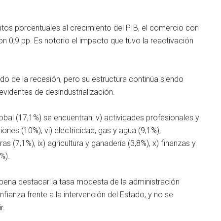
untos porcentuales al crecimiento del PIB, el comercio con
con 0,9 pp. Es notorio el impacto que tuvo la reactivación
ndo de la recesión, pero su estructura continúa siendo
videntes de desindustrialización.
obal (17,1%) se encuentran: v) actividades profesionales y
ones (10%), vi) electricidad, gas y agua (9,1%),
ras (7,1%), ix) agricultura y ganadería (3,8%), x) finanzas y
1%).
 pena destacar la tasa modesta de la administración
fianza frente a la intervención del Estado, y no se
r.