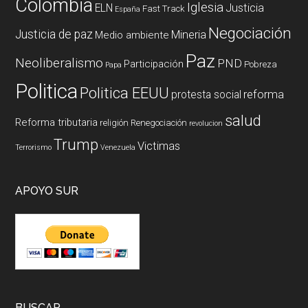
Colombia
Iglesia
ELN
Justicia
Fast Track
España
Negociación
Justicia de paz
Mineria
Medio ambiente
Paz
Neoliberalismo
PND
Participación
Pobreza
Papa
Politica
Politica EEUU
reforma
protesta social
salud
Reforma tributaria
religión
Renegociación
revolucion
Trump
Victimas
Terrorismo
Venezuela
APOYO SUR
BUSCAR