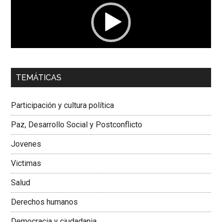
00:00
01:04
TEMÁTICAS
Dra. Carolina Corcho Mejía,
Presidenta Corporación
Latinoamericana Sur, Vicepresidenta Federación Médica
Participación y cultura política
Colombiana
Paz, Desarrollo Social y Postconflicto
Jovenes
Victimas
Salud
Derechos humanos
Democracia y ciudadania