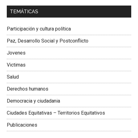
00:00
01:04
TEMÁTICAS
Dra. Carolina Corcho Mejía,
Presidenta Corporación
Latinoamericana Sur, Vicepresidenta Federación Médica
Participación y cultura política
Colombiana
Paz, Desarrollo Social y Postconflicto
Jovenes
Victimas
Salud
Derechos humanos
Democracia y ciudadania
Ciudades Equitativas – Territorios Equitativos
Publicaciones