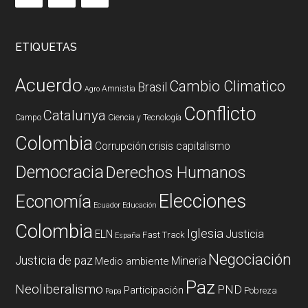
ETIQUETAS
Acuerdo
Cambio Climatico
Brasil
Amnistia
Agro
Conflicto
Catalunya
Campo
Ciencia y Tecnología
Colombia
Corrupción
crisis capitalismo
Democracia
Derechos Humanos
Elecciones
Economía
Ecuador
Educación
Colombia
Iglesia
ELN
Justicia
Fast Track
España
Negociación
Justicia de paz
Mineria
Medio ambiente
Paz
Neoliberalismo
PND
Participación
Pobreza
Papa