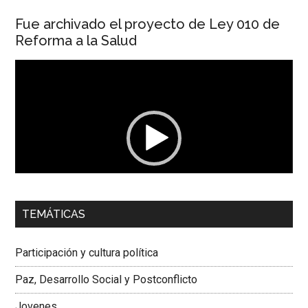
Fue archivado el proyecto de Ley 010 de
Reforma a la Salud
Reproductor
de
vídeo
00:00
01:04
TEMÁTICAS
Dra. Carolina Corcho Mejía,
Presidenta Corporación
Latinoamericana Sur, Vicepresidenta Federación Médica
Participación y cultura política
Colombiana
Paz, Desarrollo Social y Postconflicto
Jovenes