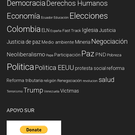
Democracia
Derechos Humanos
Elecciones
Economía
Ecuador
Educación
Colombia
Iglesia
ELN
Justicia
Fast Track
España
Negociación
Justicia de paz
Mineria
Medio ambiente
Paz
Neoliberalismo
PND
Participación
Pobreza
Papa
Politica
Politica EEUU
reforma
protesta social
salud
Reforma tributaria
religión
Renegociación
revolucion
Trump
Victimas
Terrorismo
Venezuela
APOYO SUR