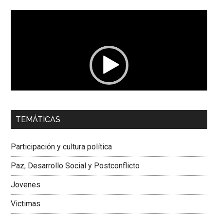
Reproductor
de
vídeo
00:00
01:04
TEMÁTICAS
Dra. Carolina Corcho Mejía,
Presidenta Corporación
Latinoamericana Sur, Vicepresidenta Federación Médica
Participación y cultura política
Colombiana
Paz, Desarrollo Social y Postconflicto
Jovenes
Victimas