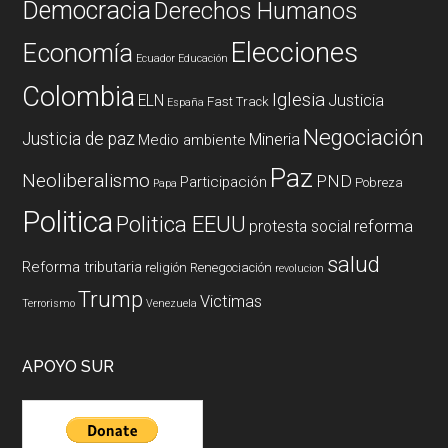
Democracia
Derechos Humanos
Elecciones
Economía
Ecuador
Educación
Colombia
Iglesia
ELN
Justicia
Fast Track
España
Negociación
Justicia de paz
Mineria
Medio ambiente
Paz
Neoliberalismo
PND
Participación
Pobreza
Papa
Politica
Politica EEUU
reforma
protesta social
salud
Reforma tributaria
religión
Renegociación
revolucion
Trump
Victimas
Terrorismo
Venezuela
APOYO SUR