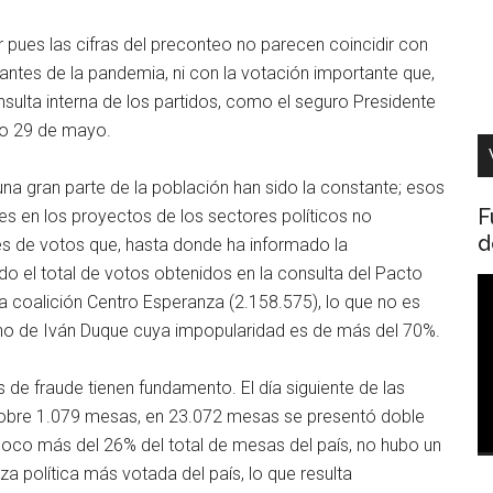
pues las cifras del preconteo no parecen coincidir con
e antes de la pandemia, ni con la votación importante que,
sulta interna de los partidos, como el seguro Presidente
mo 29 de mayo.
a gran parte de la población han sido la constante; esos
F
es en los proyectos de los sectores políticos no
d
es de votos que, hasta donde ha informado la
ndo el total de votos obtenidos en la consulta del Pacto
R
la coalición Centro Esperanza (2.158.575), lo que no es
d
rno de Iván Duque cuya impopularidad es de más del 70%.
v
 de fraude tienen fundamento. El día siguiente de las
 sobre 1.079 mesas, en 23.072 mesas se presentó doble
poco más del 26% del total de mesas del país, no hubo un
za política más votada del país, lo que resulta