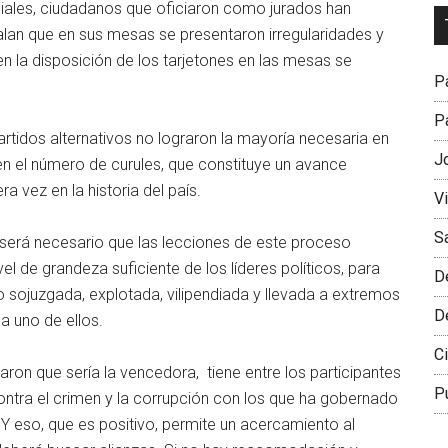
iales, ciudadanos que oficiaron como jurados han
Dr
lan que en sus mesas se presentaron irregularidades y
L
n la disposición de los tarjetones en las mesas se
M
Pa
Pa
partidos alternativos no lograron la mayoría necesaria en
J
en el número de curules, que constituye un avance
ra vez en la historia del país.
V
S
 será necesario que las lecciones de este proceso
l de grandeza suficiente de los líderes políticos, para
D
 sojuzgada, explotada, vilipendiada y llevada a extremos
D
a uno de ellos.
Ci
on que sería la vencedora, tiene entre los participantes
P
ontra el crimen y la corrupción con los que ha gobernado
Y eso, que es positivo, permite un acercamiento al