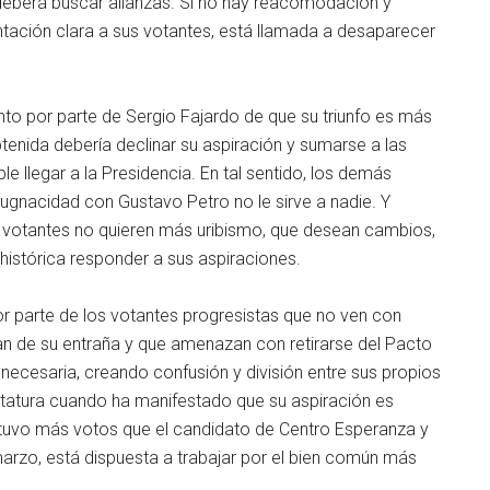
eberá buscar alianzas. Si no hay reacomodación y
ntación clara a sus votantes, está llamada a desaparecer
to por parte de Sergio Fajardo de que su triunfo es más
tenida debería declinar su aspiración y sumarse a las
e llegar a la Presidencia. En tal sentido, los demás
pugnacidad con Gustavo Petro no le sirve a nadie. Y
 votantes no quieren más uribismo, que desean cambios,
histórica responder a sus aspiraciones.
r parte de los votantes progresistas que no ven con
an de su entraña y que amenazan con retirarse del Pacto
y necesaria, creando confusión y división entre sus propios
tatura cuando ha manifestado que su aspiración es
ue tuvo más votos que el candidato de Centro Esperanza y
marzo, está dispuesta a trabajar por el bien común más