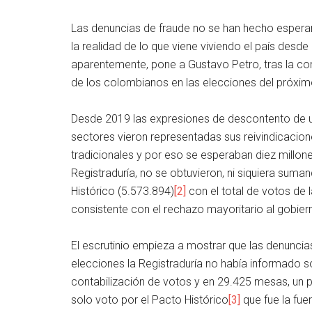
Las denuncias de fraude no se han hecho esperar 
la realidad de lo que viene viviendo el país desd
aparentemente, pone a Gustavo Petro, tras la con
de los colombianos en las elecciones del próxi
Desde 2019 las expresiones de descontento de un
sectores vieron representadas sus reivindicacion
tradicionales y por eso se esperaban diez millon
Registraduría, no se obtuvieron, ni siquiera suma
Histórico (5.573.894)
[2]
con el total de votos de 
consistente con el rechazo mayoritario al gobie
El escrutinio empieza a mostrar que las denuncias
elecciones la Registraduría no había informado
contabilización de votos y en 29.425 mesas, un 
solo voto por el Pacto Histórico
[3]
que fue la fuer