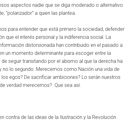
 esos aspectos nadie que se diga moderado o alternativo
e, “polarizador” a quien las plantea.
os para entender que está primero la sociedad, defender
n que el interés personal y la indiferencia social. La
a información distorsionada han contribuido en el pasado a
 en un momento determinante para escoger entre la
de seguir transitando por el abismo al que la derecha ha
o y no lo segundo. Merecemos como Nación una vida de
los egos? De sacrificar ambiciones? Lo serán nuestros
ue de verdad merecemos? Que sea así.
contra de las ideas de la Ilustración y la Revolución