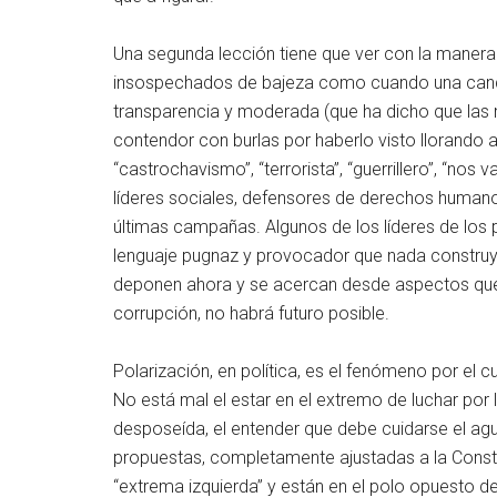
Una segunda lección tiene que ver con la manera 
insospechados de bajeza como cuando una candi
transparencia y moderada (que ha dicho que las m
contendor con burlas por haberlo visto llorando a
“castrochavismo”, “terrorista”, “guerrillero”, “no
líderes sociales, defensores de derechos human
últimas campañas. Algunos de los líderes de los 
lenguaje pugnaz y provocador que nada construye
deponen ahora y se acercan desde aspectos que a
corrupción, no habrá futuro posible.
Polarización, en política, es el fenómeno por el 
No está mal el estar en el extremo de luchar po
desposeída, el entender que debe cuidarse el agua
propuestas, completamente ajustadas a la Consti
“extrema izquierda” y están en el polo opuesto de 