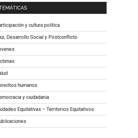
a. Carolina Corcho Mejía,
Presidenta Corporación
TEMÁTICAS
atinoamericana Sur, Vicepresidenta Federación
édica Colombiana
rticipación y cultura política
z, Desarrollo Social y Postconflicto
ovenes
ictimas
alud
erechos humanos
emocracia y ciudadania
udades Equitativas – Territorios Equitativos
ublicaciones