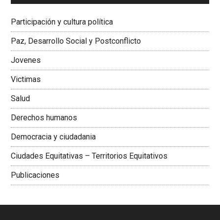
Dra. Carolina Corcho Mejía,
Presidenta Corporación
Latinoamericana Sur, Vicepresidenta Federación Médica
Participación y cultura política
Colombiana
Paz, Desarrollo Social y Postconflicto
Jovenes
Victimas
Salud
Derechos humanos
Democracia y ciudadania
Ciudades Equitativas – Territorios Equitativos
Publicaciones