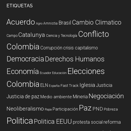
ETIQUETAS
Acuerdo
Cambio Climatico
Brasil
Amnistia
Agro
Conflicto
Catalunya
Campo
Ciencia y Tecnología
Colombia
Corrupción
crisis capitalismo
Democracia
Derechos Humanos
Elecciones
Economía
Ecuador
Educación
Colombia
Iglesia
ELN
Justicia
Fast Track
España
Negociación
Justicia de paz
Mineria
Medio ambiente
Paz
Neoliberalismo
PND
Participación
Pobreza
Papa
Politica
Politica EEUU
reforma
protesta social