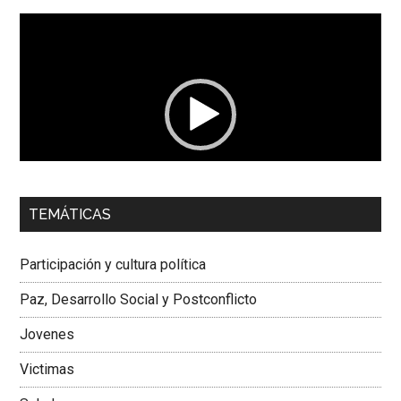
Reproductor
de
vídeo
00:00
01:04
TEMÁTICAS
Dra. Carolina Corcho Mejía,
Presidenta Corporación
Latinoamericana Sur, Vicepresidenta Federación Médica
Participación y cultura política
Colombiana
Paz, Desarrollo Social y Postconflicto
Jovenes
Victimas