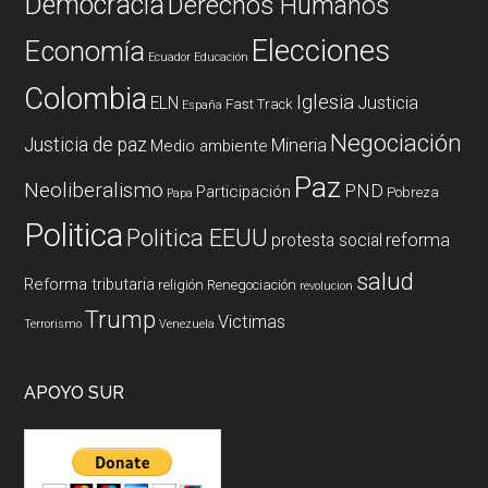
Democracia
Derechos Humanos
Elecciones
Economía
Ecuador
Educación
Colombia
Iglesia
ELN
Justicia
Fast Track
España
Negociación
Justicia de paz
Mineria
Medio ambiente
Paz
Neoliberalismo
PND
Participación
Pobreza
Papa
Politica
Politica EEUU
reforma
protesta social
salud
Reforma tributaria
religión
Renegociación
revolucion
Trump
Victimas
Terrorismo
Venezuela
APOYO SUR